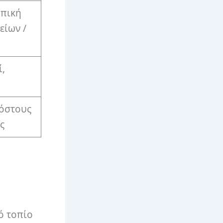
οπική
είων /
ί,
κόστους
ς
ό τοπίο