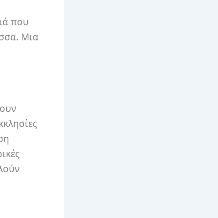
ιά που
σσα. Μια
σουν
κκλησίες
ση
ρικές
κλούν