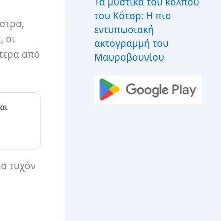
Τα μυστικά του κόλπου
του Κότορ: Η πιο
άστρα,
εντυπωσιακή
, οι
ακτογραμμή του
ότερα από
Μαυροβουνίου
αι
ια τυχόν