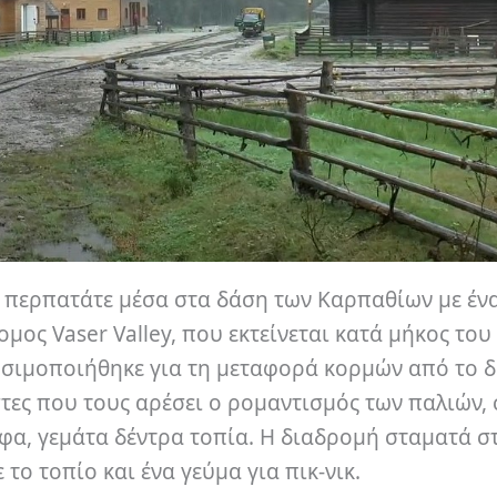
ς περπατάτε μέσα στα δάση των Καρπαθίων με έν
μος Vaser Valley, που εκτείνεται κατά μήκος το
χρησιμοποιήθηκε για τη μεταφορά κορμών από το 
στες που τους αρέσει ο ρομαντισμός των παλιών,
α, γεμάτα δέντρα τοπία. Η διαδρομή σταματά στ
το τοπίο και ένα γεύμα για πικ-νικ.