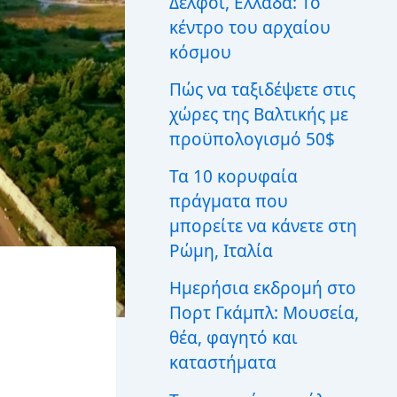
Δελφοί, Ελλάδα: Το
ι
κέντρο του αρχαίου
α
:
κόσμου
Πώς να ταξιδέψετε στις
χώρες της Βαλτικής με
προϋπολογισμό 50$
Τα 10 κορυφαία
πράγματα που
μπορείτε να κάνετε στη
Ρώμη, Ιταλία
Ημερήσια εκδρομή στο
Πορτ Γκάμπλ: Μουσεία,
θέα, φαγητό και
καταστήματα