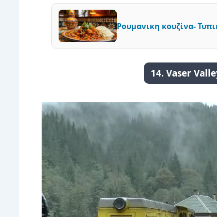
Ρουμανικη κουζίνα- Τυπι
14. Vaser Vall