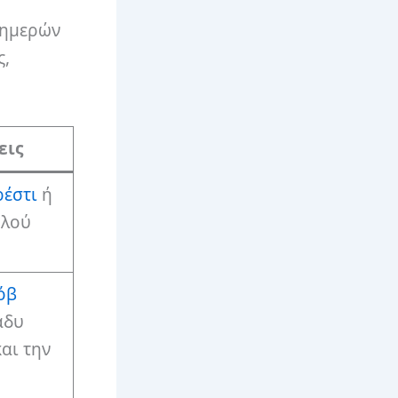
 ημερών
ς,
εις
ρέστι
ή
ηλού
όβ
άδυ
αι την