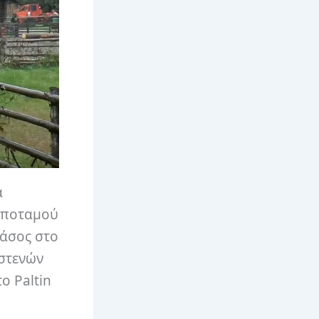
α
υ ποταμού
δάσος στο
 στενών
ο Paltin