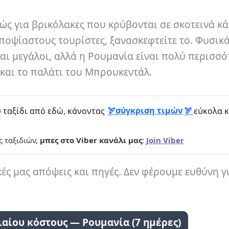
λώς για βρικόλακες που κρύβονται σε σκοτεινά κ
οψίαστους τουρίστες, ξανασκεφτείτε το. Φυσικά
αι μεγάλοι, αλλά η Ρουμανία είναι πολύ περισσ
και το παλάτι του Μπρουκεντάλ.
σύγκριση τιμών
 ταξίδι από εδώ, κάνοντας
εύκολα κ
ς ταξιδιών,
μπες στο Viber κανάλι μας
:
Join Viber
κές μας απόψεις και πηγές. Δεν φέρουμε ευθύνη γ
αίου κόστους — Ρουμανία (7 ημέρες)