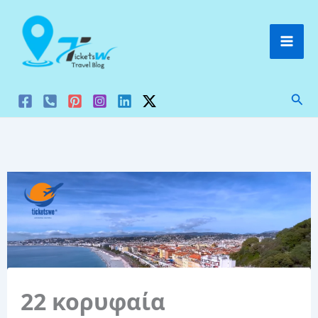
Μετάβαση
στο
περιεχόμενο
Ανα
22 κορυφαία