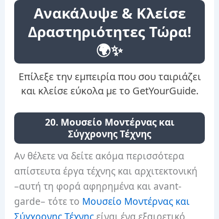
Ανακάλυψε & Κλείσε
Δραστηριότητες Τώρα!
🌍✨
Επίλεξε την εμπειρία που σου ταιριάζει
και κλείσε εύκολα με το GetYourGuide.
20. Μουσείο Μοντέρνας και
Σύγχρονης Τέχνης
Αν θέλετε να δείτε ακόμα περισσότερα
απίστευτα έργα τέχνης και αρχιτεκτονική
–αυτή τη φορά αφηρημένα και avant-
garde– τότε το
Μουσείο Μοντέρνας και
Σύγχρονης Τέχνης
είναι ένα εξαιρετικό