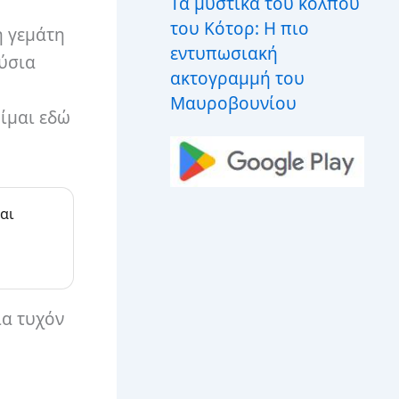
Τα μυστικά του κόλπου
του Κότορ: Η πιο
η γεμάτη
εντυπωσιακή
ούσια
ακτογραμμή του
Μαυροβουνίου
Είμαι εδώ
αι
ια τυχόν