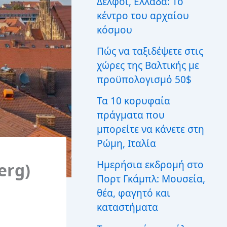
Δελφοί, Ελλάδα: Το
ι
κέντρο του αρχαίου
α
:
κόσμου
Πώς να ταξιδέψετε στις
χώρες της Βαλτικής με
προϋπολογισμό 50$
Τα 10 κορυφαία
πράγματα που
μπορείτε να κάνετε στη
Ρώμη, Ιταλία
Ημερήσια εκδρομή στο
erg)
Πορτ Γκάμπλ: Μουσεία,
θέα, φαγητό και
καταστήματα