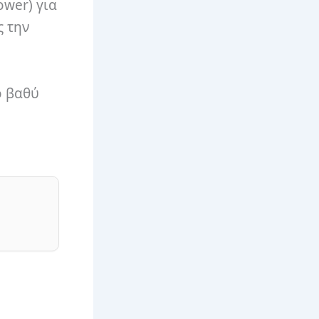
ower) για
ς την
ο βαθύ