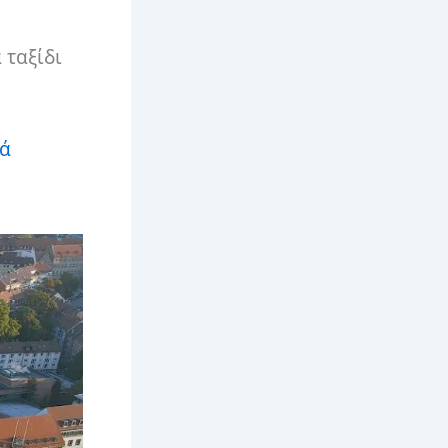
 ταξίδι
κά