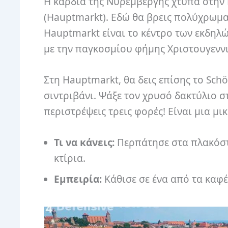
Η καρδιά της Νυρεμβέργης χτυπά στην Π
(Hauptmarkt). Εδώ θα βρεις πολύχρωμα
Hauptmarkt είναι το κέντρο των εκδηλ
με την παγκοσμίου φήμης Χριστουγεννι
Στη Hauptmarkt, θα δεις επίσης το Sc
σιντριβάνι. Ψάξε τον χρυσό δακτύλιο στ
περιστρέψεις τρεις φορές! Είναι μια μι
Τι να κάνεις:
Περπάτησε στα πλακόστ
κτίρια.
Εμπειρία:
Κάθισε σε ένα από τα καφέ