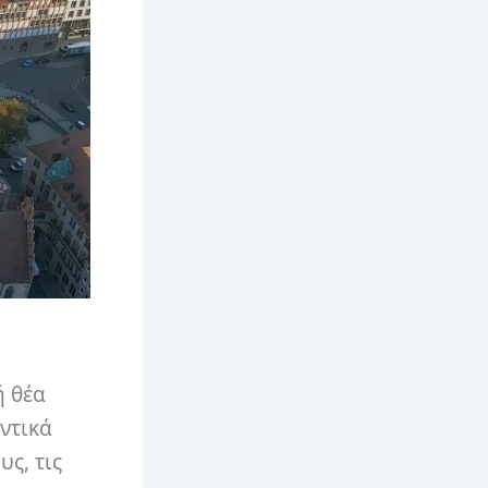
ή θέα
ντικά
ς, τις