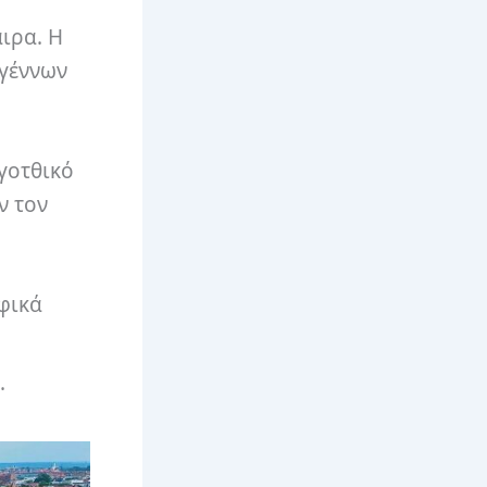
ιρα. Η
υγέννων
γοτθικό
ν τον
φικά
.