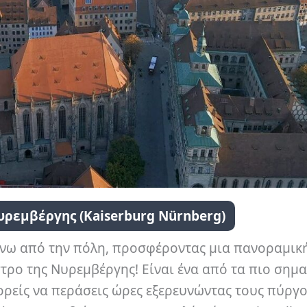
υρεμβέργης (Kaiserburg Nürnberg)
νω από την πόλη, προσφέροντας μια πανοραμικ
στρο της Νυρεμβέργης! Είναι ένα από τα πιο σημα
είς να περάσεις ώρες εξερευνώντας τους πύργου