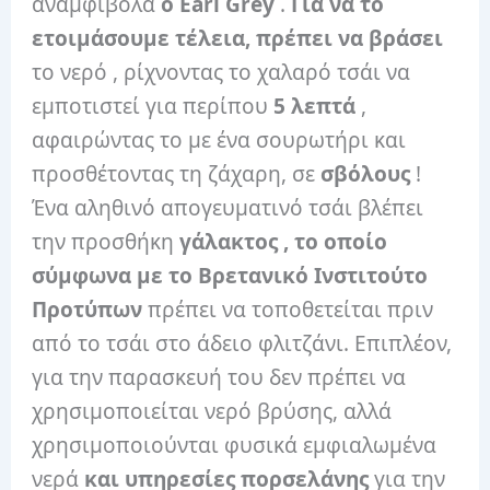
αναμφίβολα
ο Earl Grey
.
Για να το
ετοιμάσουμε τέλεια, πρέπει να βράσει
το νερό , ρίχνοντας το χαλαρό τσάι να
εμποτιστεί για περίπου
5 λεπτά
,
αφαιρώντας το με ένα σουρωτήρι και
προσθέτοντας τη ζάχαρη, σε
σβόλους
!
Ένα αληθινό απογευματινό τσάι βλέπει
την προσθήκη
γάλακτος , το οποίο
σύμφωνα με το
Βρετανικό Ινστιτούτο
Προτύπων
πρέπει να τοποθετείται πριν
από το τσάι στο άδειο φλιτζάνι. Επιπλέον,
για την παρασκευή του δεν πρέπει να
χρησιμοποιείται νερό βρύσης, αλλά
χρησιμοποιούνται φυσικά εμφιαλωμένα
νερά
και υπηρεσίες
πορσελάνης
για την