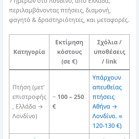
7 ημερών στο Λονδίνο, από Ελλάδα,
περιλαμβάνοντας πτήσεις, διαμονή,
φαγητό & δραστηριότητες, και μεταφορές.
Εκτίμηση
Σχόλια /
Κατηγορία
κόστους
υποθέσεις
(σε €)
/ link
Υπάρχουν
Πτήση (μετ’
απευθείας
επιστροφής
~
100 – 250
πτήσεις
, Ελλάδα →
€
Αθήνα →
Λονδίνο)
Λονδίνο. ≈
120-130 €)