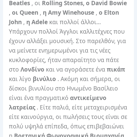
Beatles
, οι
Rolling Stones,
ο David Bowie
,
οι Queen
,
η Amy Winehouse
,
ο Elton
John
,
η Adele
και πολλοί άλλοι…
Υπάρχουν πολλοί Άγγλοι καλλιτέχνες που
έχουν αλλάξει μουσική. Στο παρελθόν, για
να μείνετε ενημερωμένοι για τις νέες
κυκλοφορίες, ήταν απαραίτητο να πάτε
στο
Λονδίνο
και να αγοράσετε ένα
πικάπ
και λίγο
βινύλιο
. Ακόμη και σήμερα, οι
δίσκοι βινυλίου στο Ηνωμένο Βασίλειο
είναι ένα πραγματικό
αντικείμενο
λατρείας
. Είτε παλιά, είτε μεταχειρισμένα
είτε καινούργια, οι πωλήσεις τους είναι σε
πολύ υψηλά επίπεδα, όπως επιβεβαιώνει
η
Βρετανική Φωνογραφική Βιομηχανία
.