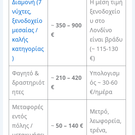
Διαμονή (7
Η μέση τιμή
νύχτες,
ξενοδοχείο
ξενοδοχείο
υ στο
~
350 – 900
μεσαίας /
Λονδίνο
€
καλής
είναι βράδυ
κατηγορίας
(~ 115-130
)
€)
Φαγητό &
Υπολογισμ
~
210 – 420
δραστηριότ
ός ~ 30-60
€
ητες
€/ημέρα
Μεταφορές
Μετρό,
εντός
λεωφορεία,
πόλης /
~
50 – 140 €
τρένα,
μετακινήσει