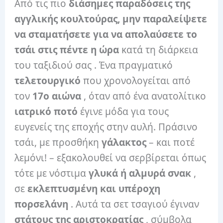
Από τις πιο
διάσημες
παραδόσεις της
αγγλικής κουλτούρας, μην παραλείψετε
να σταματήσετε για να απολαύσετε
το
τσάι στις πέντε η ώρα
κατά τη διάρκεια
του ταξιδιού σας . Ένα πραγματικό
τελετουργικό
που χρονολογείται από
τον
17ο αιώνα
, όταν από ένα ανατολίτικο
ιατρικό ποτό
έγινε μόδα για τους
ευγενείς της εποχής στην αυλή. Πράσινο
τσάι, με προσθήκη
γάλακτος
– και ποτέ
λεμόνι! – εξακολουθεί να σερβίρεται όπως
τότε με νόστιμα
γλυκά ή αλμυρά σνακ
,
σε
εκλεπτυσμένη και υπέροχη
πορσελάνη
. Αυτά τα σετ τσαγιού έγιναν
στάτους της αριστοκρατίας
, σύμβολα