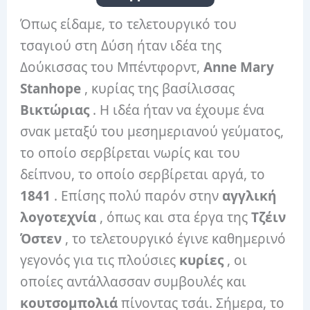
Όπως είδαμε, το τελετουργικό του
τσαγιού στη Δύση ήταν ιδέα της
Δούκισσας του Μπέντφορντ,
Anne Mary
Stanhope
, κυρίας της βασίλισσας
Βικτώριας
. Η ιδέα ήταν να έχουμε ένα
σνακ μεταξύ του μεσημεριανού γεύματος,
το οποίο σερβίρεται νωρίς και του
δείπνου, το οποίο σερβίρεται αργά, το
1841
. Επίσης πολύ παρόν στην
αγγλική
λογοτεχνία
, όπως και στα έργα της
Τζέιν
Όστεν
, το τελετουργικό έγινε καθημερινό
γεγονός για τις πλούσιες
κυρίες
, οι
οποίες αντάλλασσαν συμβουλές και
κουτσομπολιά
πίνοντας τσάι. Σήμερα, το