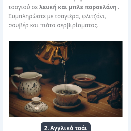
τσαγιού σε
λευκή και μπλε πορσελάνη
.
Συμπληρώστε με τσαγιέρα, φλιτζάνι,
σουβέρ και πιάτα σερβιρίσματος.
2. Αγγλικό τσάι