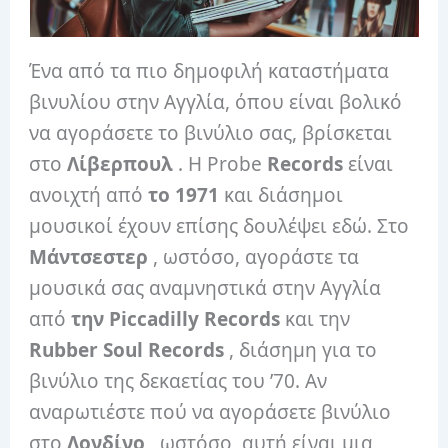
Ένα από τα πιο δημοφιλή καταστήματα
βινυλίου στην Αγγλία, όπου είναι βολικό
να αγοράσετε το βινύλιο σας, βρίσκεται
στο
Λίβερπουλ
. Η Probe
Records
είναι
ανοιχτή από
το 1971
και διάσημοι
μουσικοί έχουν επίσης δουλέψει εδώ. Στο
Μάντσεστερ
, ωστόσο, αγοράστε τα
μουσικά σας αναμνηστικά στην Αγγλία
από
την Piccadilly Records
και την
Rubber Soul Records
, διάσημη για το
βινύλιο της δεκαετίας του ’70. Αν
αναρωτιέστε πού να αγοράσετε βινύλιο
στο
Λονδίνο
, ωστόσο, αυτή είναι μια