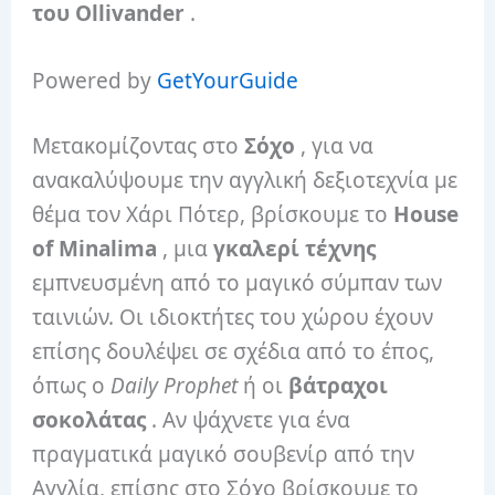
του Ollivander
.
Powered by
GetYourGuide
Μετακομίζοντας στο
Σόχο
, για να
ανακαλύψουμε την αγγλική δεξιοτεχνία με
θέμα τον Χάρι Πότερ, βρίσκουμε το
House
of Minalima
, μια
γκαλερί τέχνης
εμπνευσμένη από το μαγικό σύμπαν των
ταινιών. Οι ιδιοκτήτες του χώρου έχουν
επίσης δουλέψει σε σχέδια από το έπος,
όπως ο
Daily Prophet
ή οι
βάτραχοι
σοκολάτας
. Αν ψάχνετε για ένα
πραγματικά μαγικό σουβενίρ από την
Αγγλία, επίσης στο Σόχο βρίσκουμε το