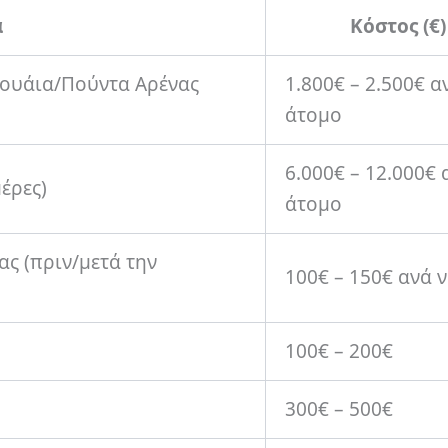
α
Κόστος (€)
σουάια/Πούντα Αρένας
1.800€ – 2.500€ α
άτομο
6.000€ – 12.000€ 
έρες)
άτομο
ς (πριν/μετά την
100€ – 150€ ανά 
100€ – 200€
300€ – 500€