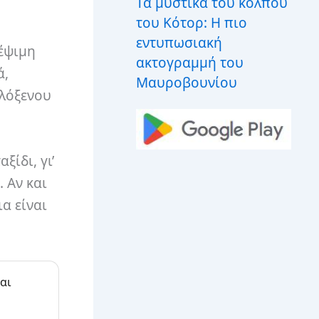
Τα μυστικά του κόλπου
του Κότορ: Η πιο
εντυπωσιακή
κέψιμη
ακτογραμμή του
ά,
Μαυροβουνίου
ιλόξενου
ίδι, γι’
 Αν και
α είναι
αι