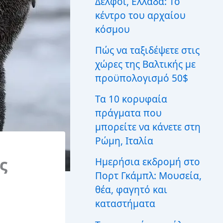
Δελφοί, Ελλάδα: Το
ι
κέντρο του αρχαίου
α
:
κόσμου
Πώς να ταξιδέψετε στις
χώρες της Βαλτικής με
προϋπολογισμό 50$
Τα 10 κορυφαία
πράγματα που
μπορείτε να κάνετε στη
Ρώμη, Ιταλία
ς
Ημερήσια εκδρομή στο
Πορτ Γκάμπλ: Μουσεία,
θέα, φαγητό και
καταστήματα