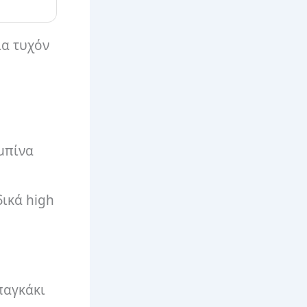
ια τυχόν
αμπίνα
δικά high
παγκάκι