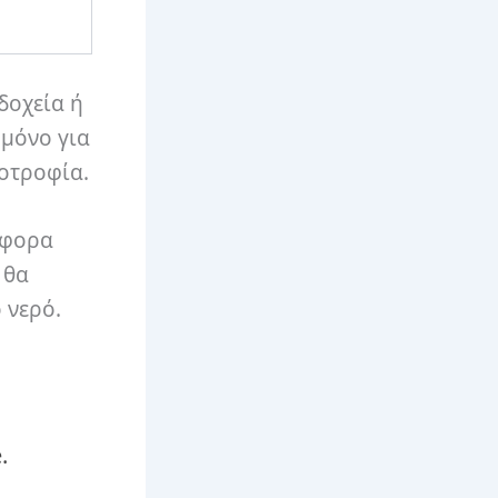
δοχεία ή
 μόνο για
οτροφία.
άφορα
 θα
 νερό.
.