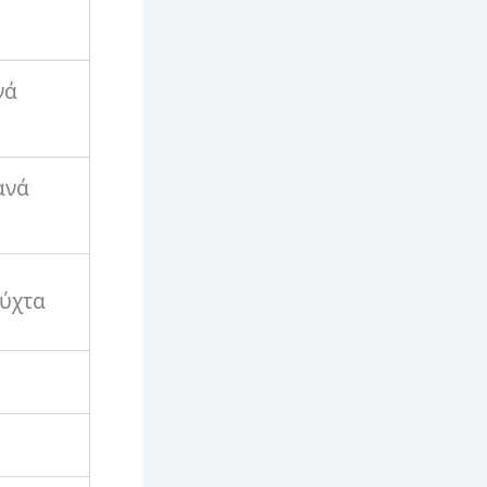
νά
ανά
νύχτα