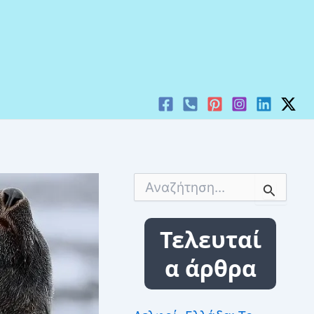
Α
ν
α
ζ
Τελευταί
ή
τ
α άρθρα
η
σ
η
γ