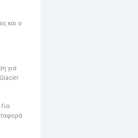
ος και ο
αση για
Glacier
 Για
μεταφορά