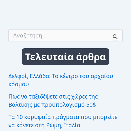
Α
ν
α
ζ
Τελευταία άρθρα
ή
τ
η
σ
Δελφοί, Ελλάδα: Το κέντρο του αρχαίου
η
κόσμου
γ
ι
Πώς να ταξιδέψετε στις χώρες της
α
:
Βαλτικής με προϋπολογισμό 50$
Τα 10 κορυφαία πράγματα που μπορείτε
να κάνετε στη Ρώμη, Ιταλία