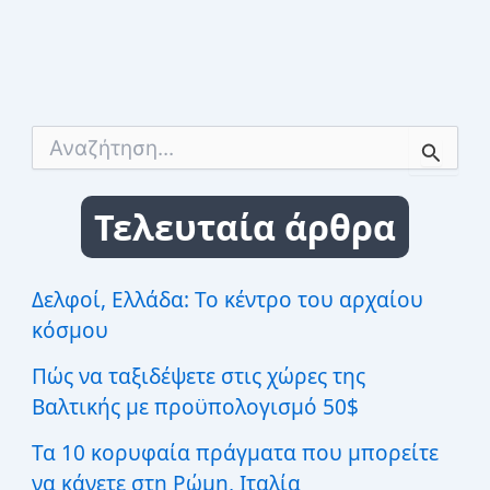
Α
ν
α
ζ
Τελευταία άρθρα
ή
τ
η
σ
Δελφοί, Ελλάδα: Το κέντρο του αρχαίου
η
κόσμου
γ
ι
Πώς να ταξιδέψετε στις χώρες της
α
:
Βαλτικής με προϋπολογισμό 50$
Τα 10 κορυφαία πράγματα που μπορείτε
να κάνετε στη Ρώμη, Ιταλία