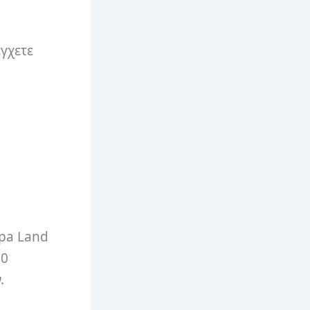
γχετε
pa Land
00
.