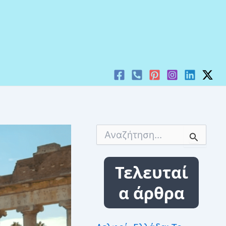
Α
ν
α
ζ
Τελευταί
ή
τ
α άρθρα
η
σ
η
γ