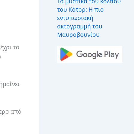
Τα μυστικά του κόλπου
του Κότορ: Η πιο
εντυπωσιακή
ακτογραμμή του
Μαυροβουνίου
έχρι το
ο
ημαίνει
τερο από