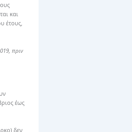
ρους
ται και
ου έτους,
019, πριν
υν
βριος έως
ρκο) δεν