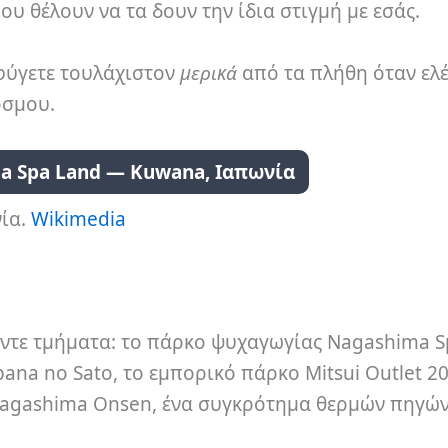
ου θέλουν να τα δουν την ίδια στιγμή με εσάς.
φύγετε τουλάχιστον
μερικά
από τα πλήθη όταν ελέ
όσμου.
ma Spa Land — Kuwana, Ιαπωνία
νία.
Wikimedia
έντε τμήματα: το πάρκο ψυχαγωγίας Nagashima S
ana no Sato, το εμπορικό πάρκο Mitsui Outlet 2
 Nagashima Onsen, ένα συγκρότημα θερμών πηγών