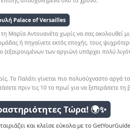
 επίσης απασχολημένα όλο το χρόνο.
υλή Palace of Versailles
ν τη Μαρία Αντουανέτα χωρίς να σας ακολουθεί μ
ομάδας ή πηγαίνετε εκτός εποχής. τους ψυχρότε
ο (εξαιρουμένων των αργιών) υπάρχει πολύ λιγό
ρίς. Το Παλάτι γίνεται πιο πολυσύχναστο αργά τ
άσετε πριν τις 10 το πρωί για να ξεπεράσετε τη 
ραστηριότητες Τώρα! 🌍✨
ταιριάζει και κλείσε εύκολα με το GetYourGuide