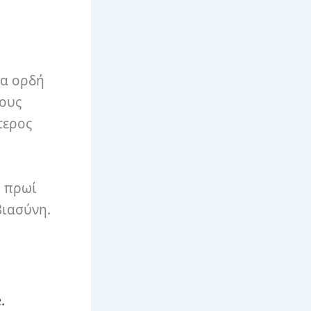
ια ορδή
ρους
τερος
ο πρωί
βιασύνη.
.