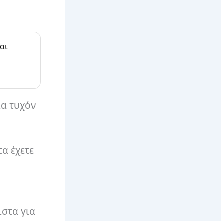
αι
ια τυχόν
α έχετε
ιστα για