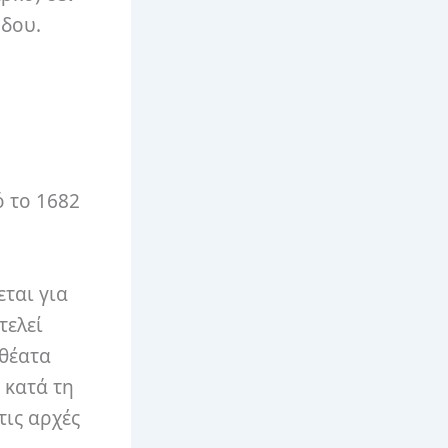
όδου.
ό το 1682
εται για
τελεί
οθέατα
 κατά τη
τις αρχές