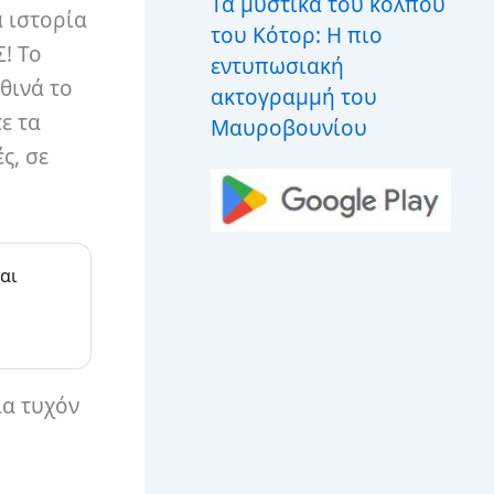
Τα μυστικά του κόλπου
α ιστορία
του Κότορ: Η πιο
Σ! Το
εντυπωσιακή
ηθινά το
ακτογραμμή του
ε τα
Μαυροβουνίου
ς, σε
αι
ια τυχόν