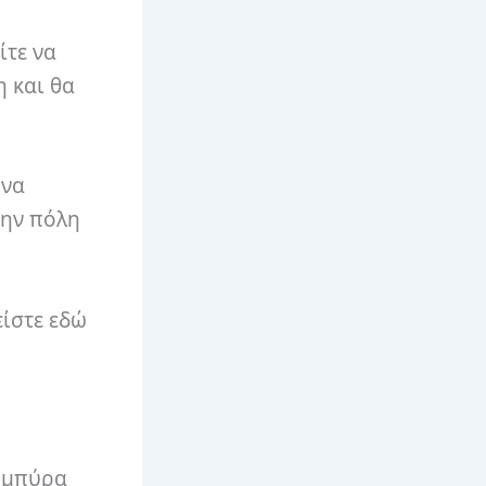
ίτε να
 και θα
 να
την πόλη
είστε εδώ
η μπύρα