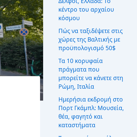
Δελφοί, Ελλάδα: Το
ι
κέντρο του αρχαίου
α
:
κόσμου
Πώς να ταξιδέψετε στις
χώρες της Βαλτικής με
προϋπολογισμό 50$
Τα 10 κορυφαία
πράγματα που
μπορείτε να κάνετε στη
Ρώμη, Ιταλία
Ημερήσια εκδρομή στο
Πορτ Γκάμπλ: Μουσεία,
θέα, φαγητό και
καταστήματα