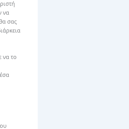
ωριστή
ν να
 θα σας
διάρκεια
ε να το
μέσα
που