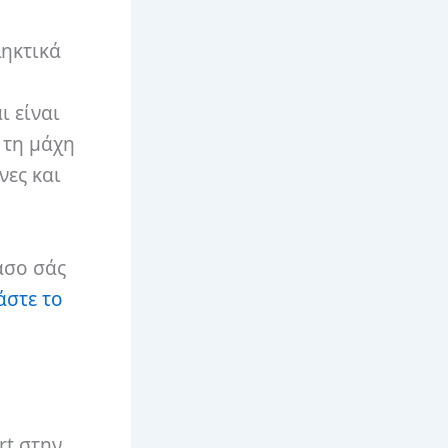
ληκτικά
ι είναι
 τη μάχη
νες και
άσο σάς
άστε το
rt στην