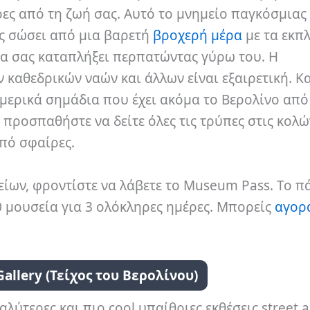
ρες από τη ζωή σας. Αυτό το μνημείο παγκόσμιας
ς σώσει από μια βαρετή
βροχερή μέρα
με τα εκπ
ι να σας καταπλήξει περπατώντας γύρω του. Η
 καθεδρικών ναών και άλλων είναι εξαιρετική. Κα
ε μερικά σημάδια που έχει ακόμα το Βερολίνο από
, προσπαθήστε να δείτε όλες τις τρύπες στις κολώ
από σφαίρες.
είων, φροντίστε να λάβετε το Museum Pass. Το π
 μουσεία για 3 ολόκληρες ημέρες. Μπορείς
αγορ
 Gallery (Τείχος του Βερολίνου)
αλύτερες και πιο cool υπαίθριες εκθέσεις street a