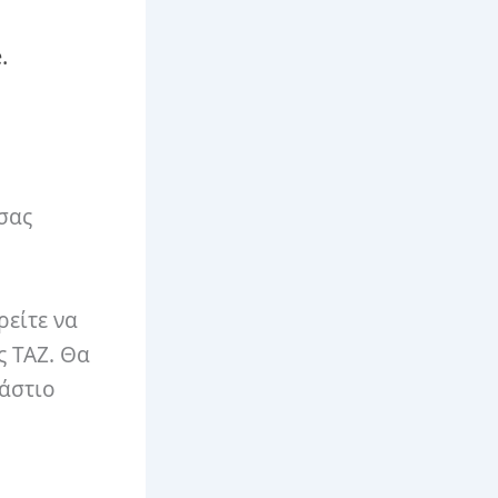
.
 σας
ρείτε να
ς TAZ. Θα
ράστιο