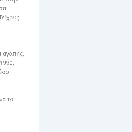
ερα
Τείχους
α αγάπης.
1990,
τόσο
να το