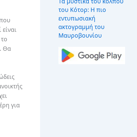
Τα μυστικά του κόλπου
του Κότορ: Η πιο
εντυπωσιακή
 που
ακτογραμμή του
 είναι
Μαυροβουνίου
 το
. Θα
ώδεις
ανοικτής
χει
έρη για