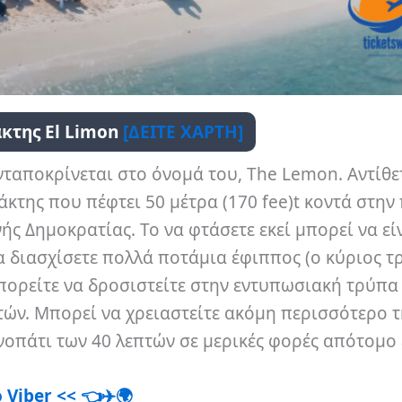
κτης El Limon
[ΔΕΙΤΕ ΧΑΡΤΗ]
ταποκρίνεται στο όνομά του, The Lemon. Αντίθετ
κτης που πέφτει 50 μέτρα (170 fee)t κοντά στην
ής Δημοκρατίας. Το να φτάσετε εκεί μπορεί να εί
α διασχίσετε πολλά ποτάμια έφιππος (ο κύριος τ
 μπορείτε να δροσιστείτε στην εντυπωσιακή τρύπα
ών. Μπορεί να χρειαστείτε ακόμη περισσότερο τ
ονοπάτι των 40 λεπτών σε μερικές φορές απότομο
 Viber <<
👈✈️
🌍