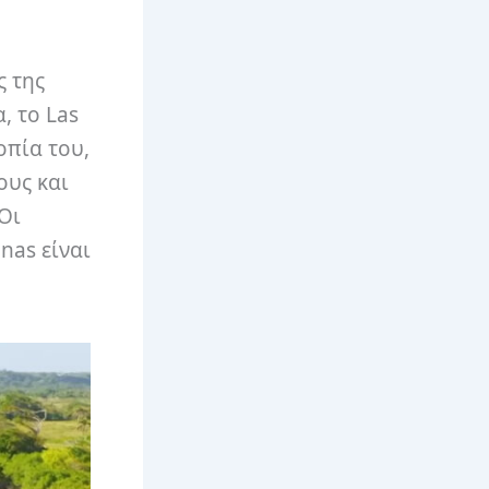
ς της
, το Las
οπία του,
ους και
Οι
enas είναι