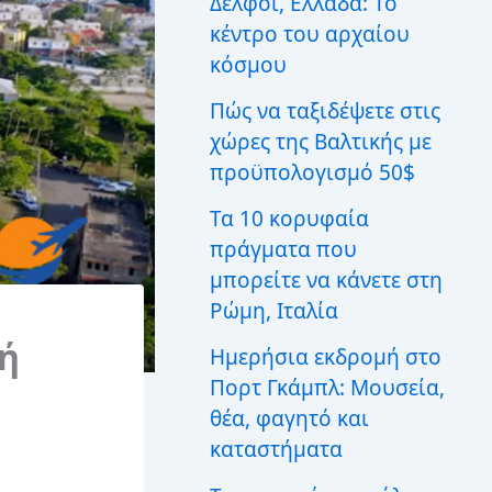
Δελφοί, Ελλάδα: Το
ι
κέντρο του αρχαίου
α
:
κόσμου
Πώς να ταξιδέψετε στις
χώρες της Βαλτικής με
προϋπολογισμό 50$
Τα 10 κορυφαία
πράγματα που
μπορείτε να κάνετε στη
Ρώμη, Ιταλία
νή
Ημερήσια εκδρομή στο
Πορτ Γκάμπλ: Μουσεία,
θέα, φαγητό και
καταστήματα