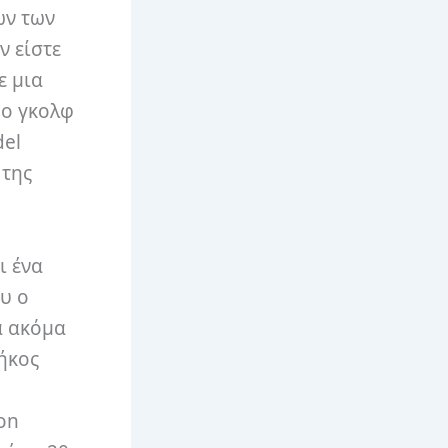
ων των
ν είστε
ε μια
ρο γκολφ
del
 της
ι ένα
υ ο
ά ακόμα
μήκος
on