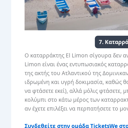
7. Καταρρά
Ο καταρράκτης El Limon σίγουρα δεν αν
Limon είναι ένας εντυπωσιακός καταρρά
της ακτής του Ατλαντικού της Δομινικαν
ιδρωμένη και υγρή δοκιμασία, καθώς θ
να φτάσετε εκεί), αλλά μόλις φτάσετε,
κολύμπι στο κάτω μέρος των καταρρακτ
αν έχετε επιλέξει να περπατήσετε το μ
Συνδεθείτε στην ομάδα
⁨TicketsWe
⁩
στο