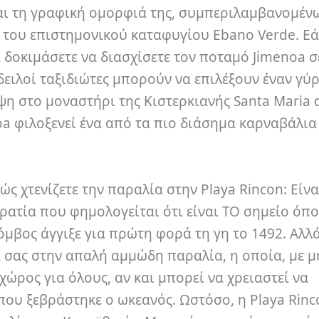
και τη γραφική ομορφιά της, συμπεριλαμβανομέν
ι του επιστημονικού καταφυγίου Ebano Verde. Εά
 δοκιμάσετε να διασχίσετε τον ποταμό Jimenoa σ
 δειλοί ταξιδιώτες μπορούν να επιλέξουν έναν γύ
ψη στο μοναστήρι της Κιστερκιανής Santa Maria 
oa φιλοξενεί ένα από τα πιο διάσημα καρναβάλια
ς χτενίζετε την παραλία στην Playa Rincon: Είνα
ρατία που φημολογείται ότι είναι ΤΟ σημείο όπο
μβος άγγιξε για πρώτη φορά τη γη το 1492. Αλλ
τα σας στην απαλή αμμώδη παραλία, η οποία, με 
χώρος για όλους, αν και μπορεί να χρειαστεί να
που ξεβράστηκε ο ωκεανός. Ωστόσο, η Playa Rinc