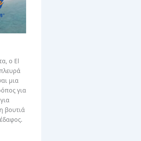
α, ο El
 πλευρά
ναι μια
ρόπος για
 για
η βουτιά
 έδαφος.