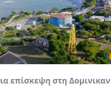
για επίσκεψη στη Δομινικα