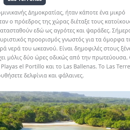
Δομινικανής Δημοκρατίας, ήταν κάποτε ένα μικρό
αν ο πρόεδρος της χώρας διέταξε τους κατοίκου
κατασταθούν εδώ ως αγρότες και ψαράδες. Σήμερα
ουριστικός προορισμός γνωστός για τα όμορφα τ
αρά νερά του ωκεανού. Είναι δημοφιλές στους ξέν
χει μόλις δύο ώρες οδικώς από την πρωτεύουσα. 
yas el Portillo και το Las Ballenas. Το Las Terr
υθήσετε δελφίνια και φάλαινες.