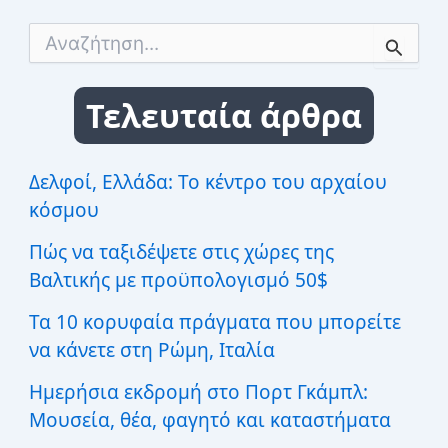
Α
ν
α
ζ
Τελευταία άρθρα
ή
τ
η
σ
Δελφοί, Ελλάδα: Το κέντρο του αρχαίου
η
κόσμου
γ
ι
Πώς να ταξιδέψετε στις χώρες της
α
:
Βαλτικής με προϋπολογισμό 50$
Τα 10 κορυφαία πράγματα που μπορείτε
να κάνετε στη Ρώμη, Ιταλία
Ημερήσια εκδρομή στο Πορτ Γκάμπλ:
Μουσεία, θέα, φαγητό και καταστήματα