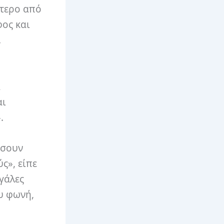
ότερο από
φος και
.
α
αι
.
ώσουν
ς», είπε
γάλες
υ φωνή,