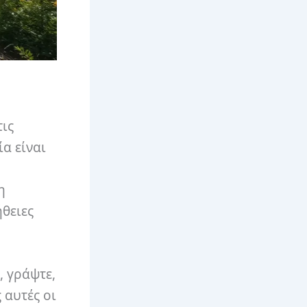
τις
α είναι
η
θειες
, γράψτε,
 αυτές οι