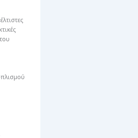
έλτιστες
κτικές
 του
οπλισμού
ι