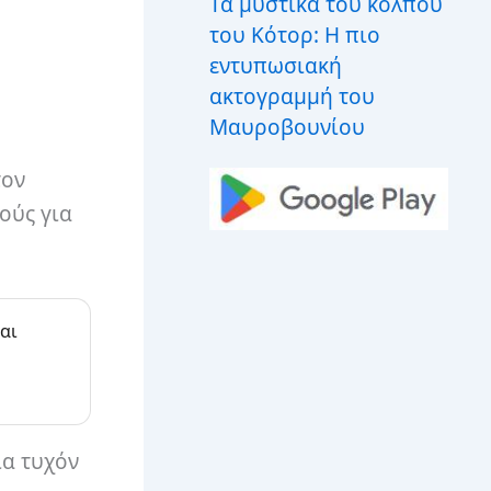
Τα μυστικά του κόλπου
του Κότορ: Η πιο
εντυπωσιακή
ακτογραμμή του
Μαυροβουνίου
τον
ούς για
αι
ια τυχόν