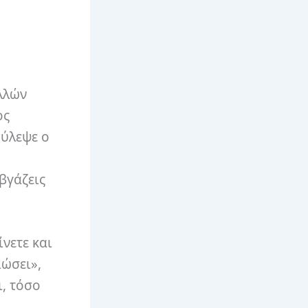
ολλών
ος
ούλεψε ο
βγάζεις
νετε και
ιώσει»,
, τόσο