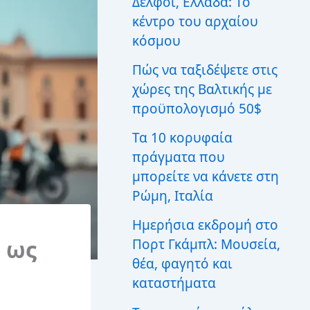
Δελφοί, Ελλάδα: Το
ι
κέντρο του αρχαίου
α
:
κόσμου
Πώς να ταξιδέψετε στις
χώρες της Βαλτικής με
προϋπολογισμό 50$
Τα 10 κορυφαία
πράγματα που
μπορείτε να κάνετε στη
Ρώμη, Ιταλία
Ημερήσια εκδρομή στο
 ως
Πορτ Γκάμπλ: Μουσεία,
θέα, φαγητό και
καταστήματα