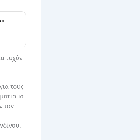
αι
ια τυχόν
για τους
μματισμό
ν τον
νδίνου.