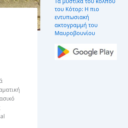
Τα μυστικά του κόλπου
του Κότορ: Η πιο
εντυπωσιακή
ακτογραμμή του
Μαυροβουνίου
ά
ραματική
λασικό
ς
al