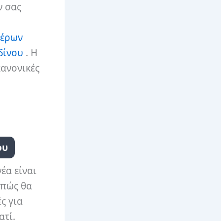
ν σας
τέρων
δίνου
. Η
κανονικές
ου
έα είναι
 πώς θα
ς για
ατί.