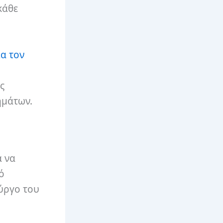
κάθε
α τον
ς
ημάτων.
ά να
ό
ύργο του