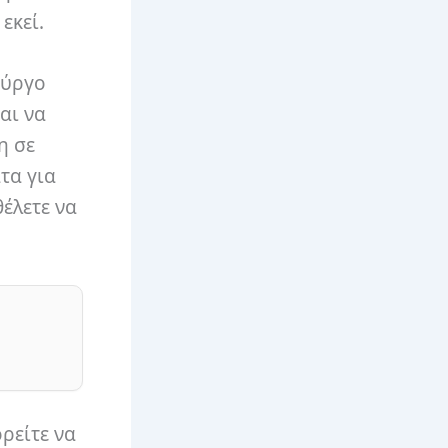
εκεί.
Πύργο
αι να
η σε
τα για
έλετε να
ορείτε να