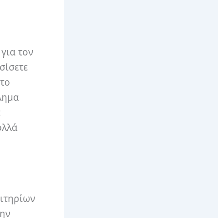
 για τον
σίσετε
 το
βλημα
ε
ολλά
σιτηρίων
την