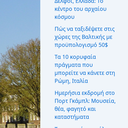
Δελφοί, Ελλάδα: Το
ι
κέντρο του αρχαίου
α
:
κόσμου
Πώς να ταξιδέψετε στις
χώρες της Βαλτικής με
προϋπολογισμό 50$
Τα 10 κορυφαία
πράγματα που
μπορείτε να κάνετε στη
Ρώμη, Ιταλία
Ημερήσια εκδρομή στο
Πορτ Γκάμπλ: Μουσεία,
θέα, φαγητό και
καταστήματα