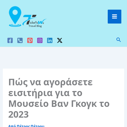
Μετάβαση
στο
περιεχόμενο
Ανα
Πώς να αγοράσετε
εισιτήρια για το
Μουσείο Βαν Γκογκ το
2023
Από
Πέτρος Πέτρου