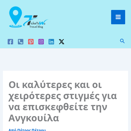
Μετάβαση
στο
περιεχόμενο
Ανα
Οι καλύτερες και οι
χειρότερες στιγμές για
να επισκεφθείτε την
Ανγκουίλα
Από
Πέτρος Πέτρου