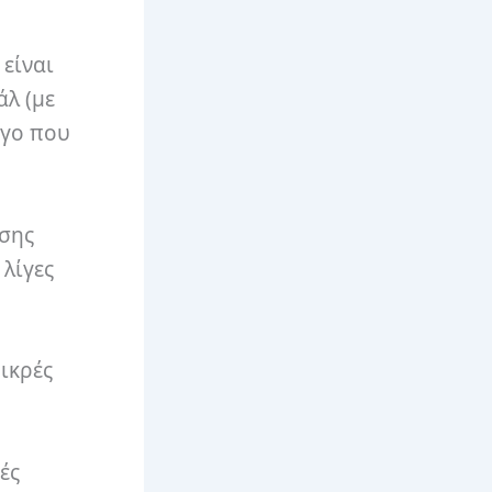
 είναι
άλ (με
ργο που
ίσης
 λίγες
μικρές
ές