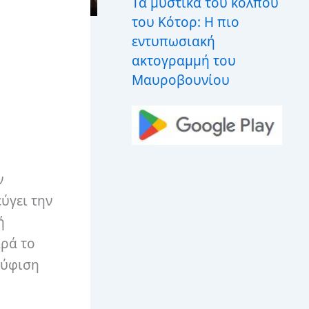
Τα μυστικά του κόλπου
του Κότορ: Η πιο
εντυπωσιακή
ακτογραμμή του
Μαυροβουνίου
ν
ύγει την
ή
αρά το
ούφιση