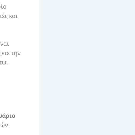
οίο
ιές και
ίναι
ετε την
τω.
υάριο
λών