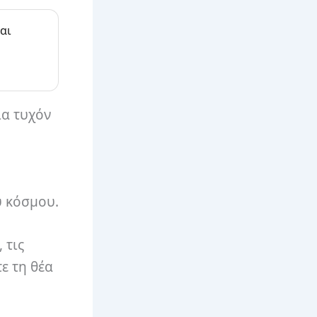
αι
ια τυχόν
υ κόσμου.
 τις
ε τη θέα