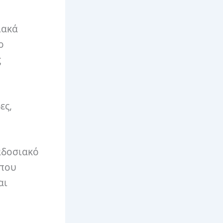
ιακά
ο
ς
ες,
ραδοσιακό
 που
αι