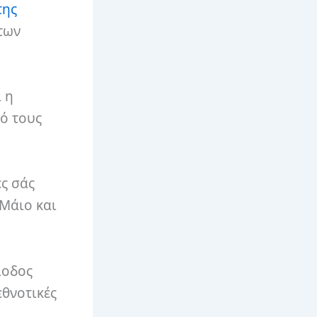
της
των
 η
πό τους
ες σάς
 Μάιο και
ίοδος
εθνοτικές