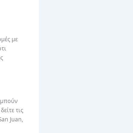
ομές με
ότι
ες
υμπούν
δείτε τις
San Juan,