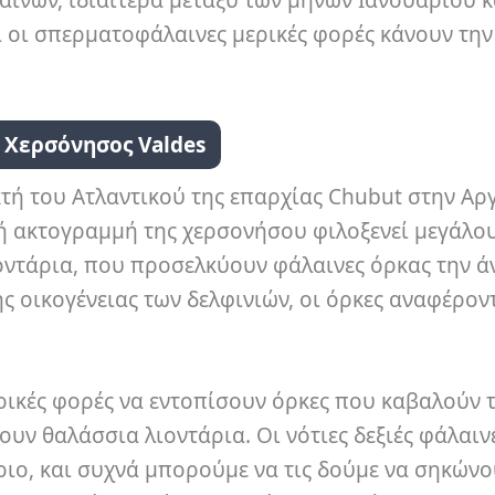
ινών, ιδιαίτερα μεταξύ των μηνών Ιανουαρίου κ
ι οι σπερματοφάλαινες μερικές φορές κάνουν την
. Χερσόνησος Valdes
τή του Ατλαντικού της επαρχίας Chubut στην Αργ
ή ακτογραμμή της χερσονήσου φιλοξενεί μεγάλο
ντάρια, που προσελκύουν φάλαινες όρκας την άν
ης οικογένειας των δελφινιών, οι όρκες αναφέρον
ικές φορές να εντοπίσουν όρκες που καβαλούν 
υν θαλάσσια λιοντάρια. Οι νότιες δεξιές φάλαινε
ιο, και συχνά μπορούμε να τις δούμε να σηκώνο