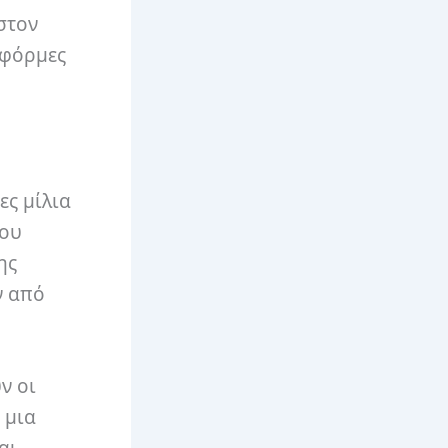
στον
τφόρμες
ες μίλια
σου
ης
ν από
ν οι
 μια