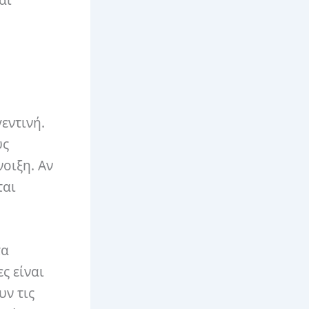
αι
εντινή.
υς
οιξη. Αν
ται
τα
ς είναι
υν τις