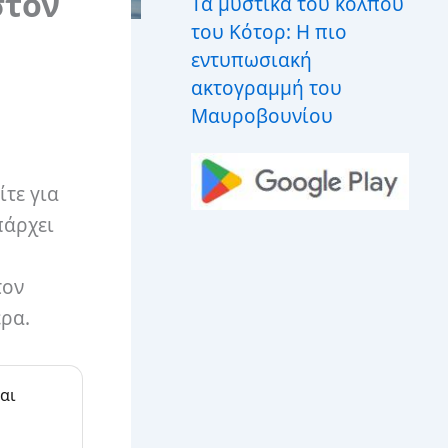
στον
Τα μυστικά του κόλπου
του Κότορ: Η πιο
εντυπωσιακή
ακτογραμμή του
Μαυροβουνίου
ίτε για
πάρχει
τον
ερα.
αι