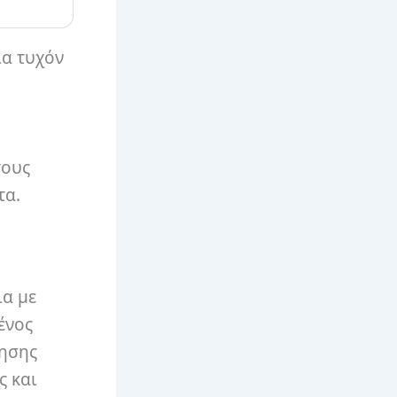
ια τυχόν
τους
τα.
ια με
ένος
ρησης
ς και