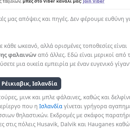
ς ταξιδιών,
μπες στο Viber κανάλι μας
:
Join Viber
κές μας απόψεις και πηγές. Δεν φέρουμε ευθύνη γ
 κάθε ωκεανό, αλλά ορισμένες τοποθεσίες είναι
σης φαλαινών
από άλλες. Εδώ είναι μερικοί από 
ετε μια οικεία εμπειρία με έναν ευγενικό γίγαν
. Ρέικιαβικ, Ισλανδία
ύρες, μινκ και μπλε φάλαινες, καθώς και δελφίν
περίεργο που η
Ισλανδία
γίνεται γρήγορα αγαπημ
άσσιων θηλαστικών. Εκδρομές με σκάφος παρατή
ς στις πόλεις Husavik, Dalvik και Hauganes καθώ