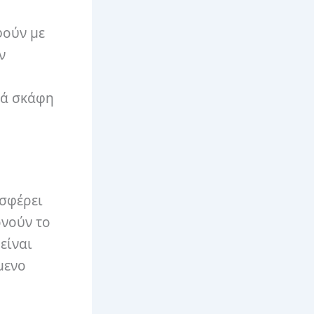
φούν με
ν
κά σκάφη
οσφέρει
ρνούν το
είναι
μενο