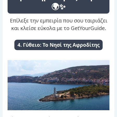
🌍✨
Επίλεξε την εμπειρία που σου ταιριάζει
και κλείσε εύκολα με το GetYourGuide.
4. Γύθειο: Το Νησί της Αφροδίτης