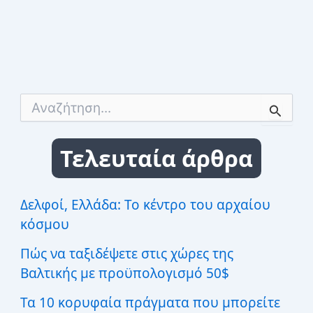
Α
ν
α
ζ
Τελευταία άρθρα
ή
τ
η
σ
Δελφοί, Ελλάδα: Το κέντρο του αρχαίου
η
κόσμου
γ
ι
Πώς να ταξιδέψετε στις χώρες της
α
:
Βαλτικής με προϋπολογισμό 50$
Τα 10 κορυφαία πράγματα που μπορείτε