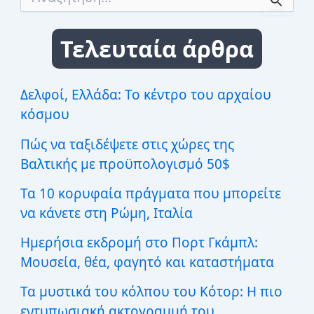
ν
α
ζ
Τελευταία άρθρα
ή
τ
η
σ
Δελφοί, Ελλάδα: Το κέντρο του αρχαίου
η
κόσμου
γ
ι
Πώς να ταξιδέψετε στις χώρες της
α
:
Βαλτικής με προϋπολογισμό 50$
Τα 10 κορυφαία πράγματα που μπορείτε
να κάνετε στη Ρώμη, Ιταλία
Ημερήσια εκδρομή στο Πορτ Γκάμπλ:
Μουσεία, θέα, φαγητό και καταστήματα
Τα μυστικά του κόλπου του Κότορ: Η πιο
εντυπωσιακή ακτογραμμή του