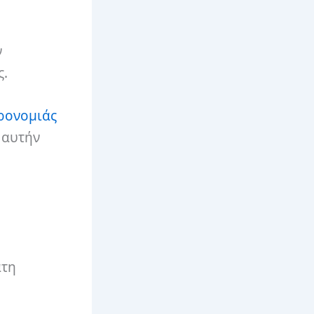
ν
ς.
ρονομιάς
 αυτήν
άτη