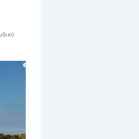
νδικό