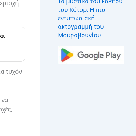
Τα μυστικά του κόλπου
περιοχή
του Κότορ: Η πιο
εντυπωσιακή
ακτογραμμή του
Μαυροβουνίου
αι
ια τυχόν
 να
οχές,