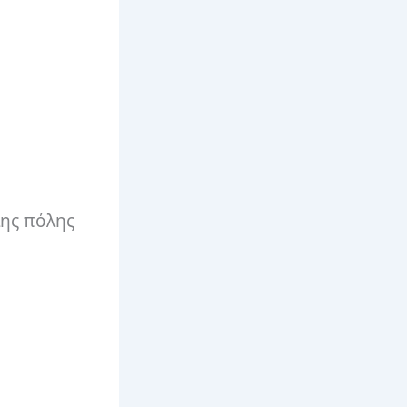
λης πόλης