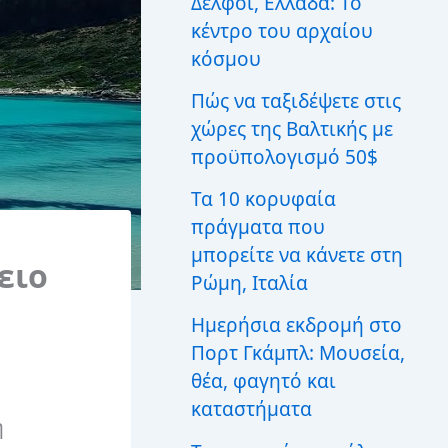
Δελφοί, Ελλάδα: Το
ι
κέντρο του αρχαίου
α
:
κόσμου
Πώς να ταξιδέψετε στις
χώρες της Βαλτικής με
προϋπολογισμό 50$
Τα 10 κορυφαία
πράγματα που
μπορείτε να κάνετε στη
ειο
Ρώμη, Ιταλία
Ημερήσια εκδρομή στο
Πορτ Γκάμπλ: Μουσεία,
θέα, φαγητό και
καταστήματα
η