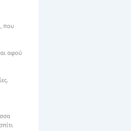
, που
και αφού
ες.
ασσα
σπίτι