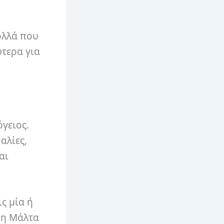
ολλά που
ύτερα για
όγειος.
αλίες,
αι
ς μία ή
, η Μάλτα