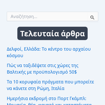
Α
ν
α
ζ
Τελευταία άρθρα
ή
τ
η
σ
Δελφοί, Ελλάδα: Το κέντρο του αρχαίου
η
κόσμου
γ
ι
Πώς να ταξιδέψετε στις χώρες της
α
:
Βαλτικής με προϋπολογισμό 50$
Τα 10 κορυφαία πράγματα που μπορείτε
να κάνετε στη Ρώμη, Ιταλία
Ημερήσια εκδρομή στο Πορτ Γκάμπλ:
Μουσεία, θέα, φαγητό και καταστήματα