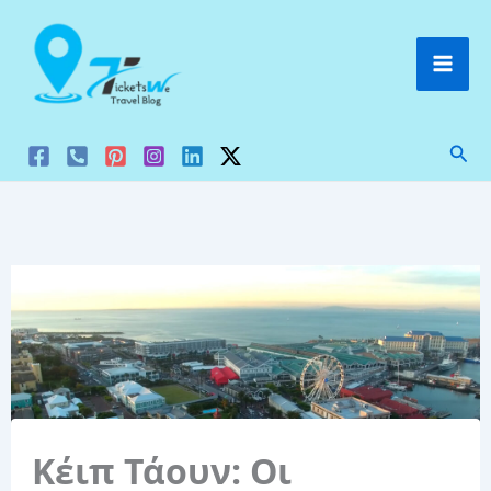
Μετάβαση
στο
περιεχόμενο
Ανα
Κέιπ Τάουν: Οι