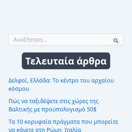
Α
ν
α
ζ
Τελευταία άρθρα
ή
τ
η
σ
Δελφοί, Ελλάδα: Το κέντρο του αρχαίου
η
κόσμου
γ
ι
Πώς να ταξιδέψετε στις χώρες της
α
:
Βαλτικής με προϋπολογισμό 50$
Τα 10 κορυφαία πράγματα που μπορείτε
να κάνετε στη Ρώμη, Ιταλία