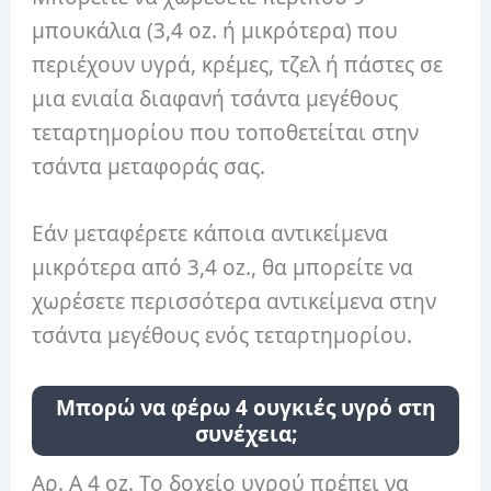
μπουκάλια (3,4 oz. ή μικρότερα) που
περιέχουν υγρά, κρέμες, τζελ ή πάστες σε
μια ενιαία διαφανή τσάντα μεγέθους
τεταρτημορίου που τοποθετείται στην
τσάντα μεταφοράς σας.
Εάν μεταφέρετε κάποια αντικείμενα
μικρότερα από 3,4 oz., θα μπορείτε να
χωρέσετε περισσότερα αντικείμενα στην
τσάντα μεγέθους ενός τεταρτημορίου.
Μπορώ να φέρω 4 ουγκιές υγρό στη
συνέχεια;
Αρ. A 4 oz. Το δοχείο υγρού πρέπει να