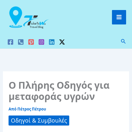
Μετάβαση
στο
περιεχόμενο
Ανα
Ο Πλήρης Οδηγός για
μεταφοράς υγρών
Από
Πέτρος Πέτρου
Οδηγοί & Συμβουλές