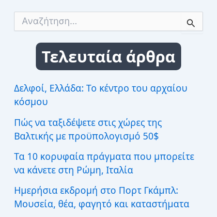
Α
ν
α
ζ
Τελευταία άρθρα
ή
τ
η
σ
Δελφοί, Ελλάδα: Το κέντρο του αρχαίου
η
κόσμου
γ
ι
Πώς να ταξιδέψετε στις χώρες της
α
:
Βαλτικής με προϋπολογισμό 50$
Τα 10 κορυφαία πράγματα που μπορείτε
να κάνετε στη Ρώμη, Ιταλία
Ημερήσια εκδρομή στο Πορτ Γκάμπλ:
Μουσεία, θέα, φαγητό και καταστήματα