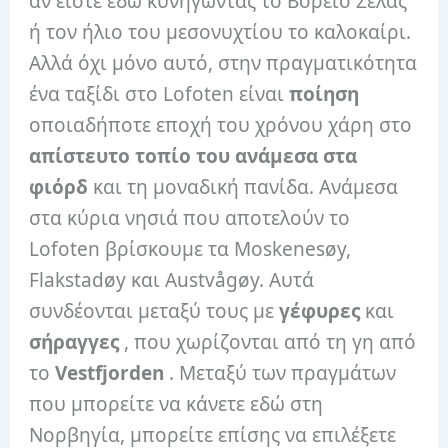
αν είστε εδώ κυνηγώντας το Βόρειο Σέλας
ή τον ήλιο του μεσονυχτίου το καλοκαίρι.
Αλλά όχι μόνο αυτό, στην πραγματικότητα
ένα ταξίδι στο Lofoten είναι
ποίηση
οποιαδήποτε εποχή του χρόνου χάρη στο
απίστευτο τοπίο του ανάμεσα στα
φιόρδ
και τη μοναδική πανίδα. Ανάμεσα
στα κύρια νησιά που αποτελούν το
Lofoten βρίσκουμε τα Moskenesøy,
Flakstadøy και Austvågøy. Αυτά
συνδέονται μεταξύ τους με
γέφυρες
και
σήραγγες
, που χωρίζονται από τη γη από
το
Vestfjorden
. Μεταξύ των πραγμάτων
που μπορείτε να κάνετε εδώ στη
Νορβηγία, μπορείτε επίσης να επιλέξετε