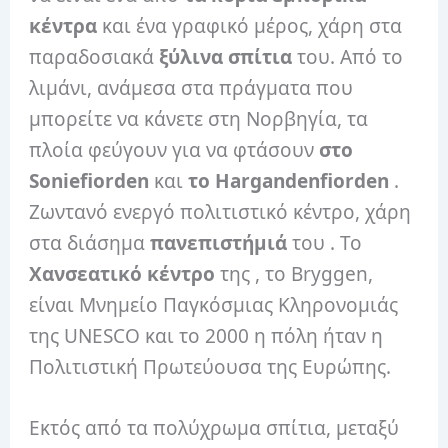
κέντρα
και ένα γραφικό μέρος, χάρη στα
παραδοσιακά
ξύλινα σπίτια
του. Από το
λιμάνι, ανάμεσα στα πράγματα που
μπορείτε να κάνετε στη Νορβηγία, τα
πλοία φεύγουν για να φτάσουν
στο
Soniefiorden
και
το Hargandenfiorden
.
Ζωντανό ενεργό πολιτιστικό κέντρο, χάρη
στα διάσημα
πανεπιστήμιά
του . Το
Χανσεατικό
κέντρο
της , το Bryggen,
είναι Μνημείο Παγκόσμιας Κληρονομιάς
της UNESCO και το 2000 η πόλη ήταν η
Πολιτιστική Πρωτεύουσα της Ευρώπης.
Εκτός από τα πολύχρωμα σπίτια, μεταξύ