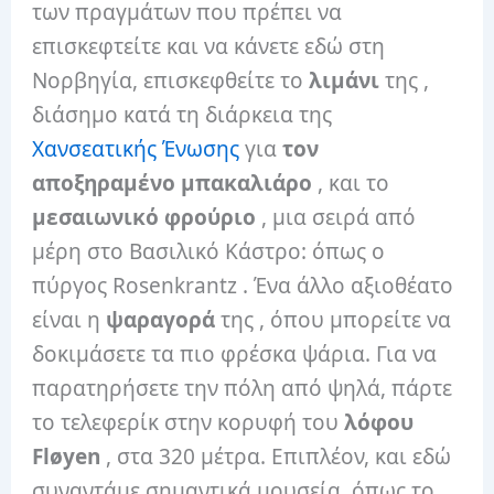
των πραγμάτων που πρέπει να
επισκεφτείτε και να κάνετε εδώ στη
Νορβηγία, επισκεφθείτε το
λιμάνι
της ,
διάσημο κατά τη διάρκεια της
Χανσεατικής Ένωσης
για
τον
αποξηραμένο μπακαλιάρο
, και το
μεσαιωνικό φρούριο
, μια σειρά από
μέρη στο Βασιλικό Κάστρο: όπως ο
πύργος Rosenkrantz . Ένα άλλο αξιοθέατο
είναι η
ψαραγορά
της , όπου μπορείτε να
δοκιμάσετε τα πιο φρέσκα ψάρια. Για να
παρατηρήσετε την πόλη από ψηλά, πάρτε
το τελεφερίκ στην κορυφή του
λόφου
Fløyen
, στα 320 μέτρα. Επιπλέον, και εδώ
συναντάμε σημαντικά μουσεία, όπως το