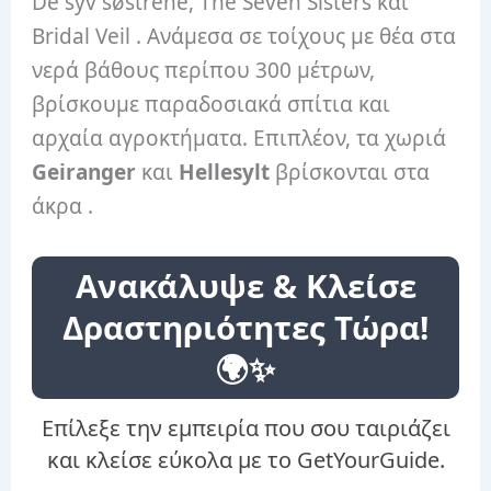
De syv søstrene, The Seven Sisters και
Bridal Veil . Ανάμεσα σε τοίχους με θέα στα
νερά βάθους περίπου 300 μέτρων,
βρίσκουμε παραδοσιακά σπίτια και
αρχαία αγροκτήματα. Επιπλέον, τα χωριά
Geiranger
και
Hellesylt
βρίσκονται στα
άκρα .
Ανακάλυψε & Κλείσε
Δραστηριότητες Τώρα!
🌍✨
Επίλεξε την εμπειρία που σου ταιριάζει
και κλείσε εύκολα με το GetYourGuide.