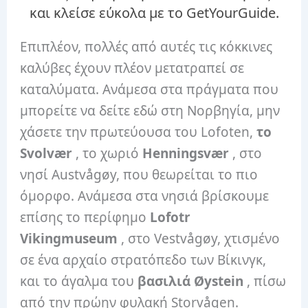
και κλείσε εύκολα με το GetYourGuide.
Επιπλέον, πολλές από αυτές τις κόκκινες
καλύβες έχουν πλέον μετατραπεί σε
καταλύματα. Ανάμεσα στα πράγματα που
μπορείτε να δείτε εδώ στη Νορβηγία, μην
χάσετε την πρωτεύουσα του Lofoten,
το
Svolvær
, το χωριό
Henningsvær
, στο
νησί Austvågøy, που θεωρείται το πιο
όμορφο. Ανάμεσα στα νησιά βρίσκουμε
επίσης το περίφημο
Lofotr
Vikingmuseum
, στο Vestvågøy, χτισμένο
σε ένα αρχαίο στρατόπεδο των Βίκινγκ,
και το άγαλμα του
βασιλιά Øystein
, πίσω
από την πρώην φυλακή Storvågen.