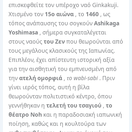
επισκεφθείτε τον υπέροχο ναό Ginkakuji.
Χτισμένο τον
15ο αιώνα
, το
1460
, ως
τόπος ανάπαυσης του σογκούν
Ashikaga
Yoshimasa
, σήμερα συγκαταλέγεται
στους ναούς
του Ζεν
που θεωρούνται από
τους μεγάλους κλασικούς της Ιαπωνίας.
Επιπλέον, έχει απίστευτη ιστορική αξία
για την αισθητική του εμπνευσμένη από
την
ατελή ομορφιά
,
το wabi-sabi
. Πριν
γίνει ιερός τόπος, αυτή η βίλα
θεωρούνταν πολιτιστικό κέντρο, όπου
γεννήθηκαν η
τελετή του τσαγιού
,
το
θέατρο Noh
και η παραδοσιακή ιαπωνική
ποίηση, καθώς και η κουλτούρα των