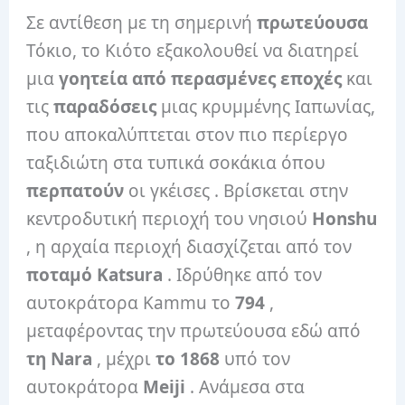
Σε αντίθεση με τη σημερινή
πρωτεύουσα
Τόκιο, το Κιότο εξακολουθεί να διατηρεί
μια
γοητεία από περασμένες εποχές
και
τις
παραδόσεις
μιας κρυμμένης Ιαπωνίας,
που αποκαλύπτεται στον πιο περίεργο
ταξιδιώτη στα τυπικά σοκάκια όπου
περπατούν
οι γκέισες . Βρίσκεται στην
κεντροδυτική περιοχή του νησιού
Honshu
, η αρχαία περιοχή διασχίζεται από τον
ποταμό Katsura
. Ιδρύθηκε από τον
αυτοκράτορα Kammu το
794
,
μεταφέροντας την πρωτεύουσα εδώ από
τη Nara
, μέχρι
το 1868
υπό τον
αυτοκράτορα
Meiji
. Ανάμεσα στα