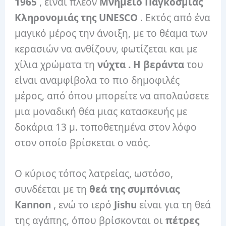
1965
, είναι πλέον
Μνημείο Παγκόσμιας
Κληρονομιάς της UNESCO
. Εκτός από ένα
μαγικό μέρος την άνοιξη, με το θέαμα των
κερασιών να ανθίζουν, φωτίζεται και με
χίλια χρώματα τη
νύχτα . Η
βεράντα
του
είναι αναμφίβολα το πιο δημοφιλές
μέρος, από όπου μπορείτε να απολαύσετε
μια μοναδική θέα μιας κατασκευής με
δοκάρια 13 μ. τοποθετημένα στον λόφο
στον οποίο βρίσκεται ο ναός.
Ο κύριος τόπος λατρείας, ωστόσο,
συνδέεται με τη
θεά της συμπόνιας
Kannon
, ενώ το ιερό
Jishu
είναι για τη θεά
της αγάπης, όπου βρίσκονται οι
πέτρες