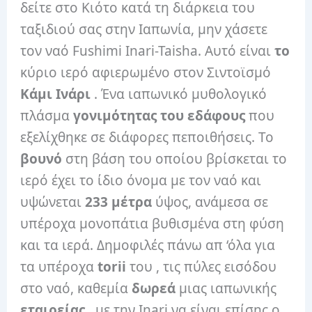
δείτε στο Κιότο κατά τη διάρκεια του
ταξιδιού σας στην Ιαπωνία, μην χάσετε
τον ναό Fushimi Inari-Taisha. Αυτό είναι
το
κύριο ιερό αφιερωμένο στον Σιντοϊσμό
Κάμι Ινάρι
. Ένα ιαπωνικό μυθολογικό
πλάσμα
γονιμότητας του εδάφους
που
εξελίχθηκε σε διάφορες πεποιθήσεις. Το
βουνό
στη βάση του οποίου βρίσκεται το
ιερό έχει το ίδιο όνομα με τον ναό και
υψώνεται
233 μέτρα
ύψος, ανάμεσα σε
υπέροχα μονοπάτια βυθισμένα στη φύση
και τα ιερά. Δημοφιλές πάνω απ ‘όλα για
τα υπέροχα
torii
του , τις πύλες εισόδου
στο ναό, καθεμία
δωρεά
μιας ιαπωνικής
εταιρείας
, με την Inari να είναι επίσης ο