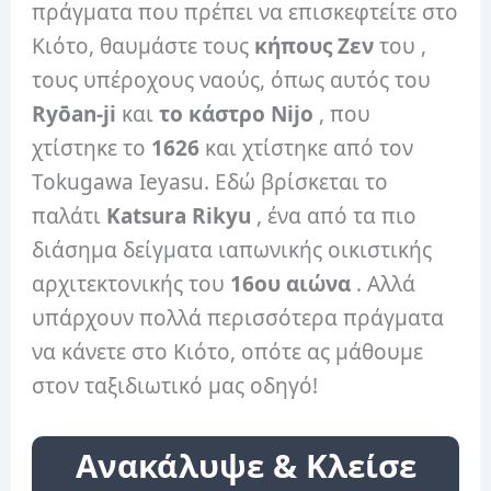
πράγματα που πρέπει να επισκεφτείτε στο
Κιότο, θαυμάστε τους
κήπους Ζεν
του ,
τους υπέροχους ναούς, όπως αυτός του
Ryōan-ji
και
το κάστρο Nijo
, που
χτίστηκε το
1626
και χτίστηκε από τον
Tokugawa Ieyasu. Εδώ βρίσκεται το
παλάτι
Katsura Rikyu
, ένα από τα πιο
διάσημα δείγματα ιαπωνικής οικιστικής
αρχιτεκτονικής του
16ου αιώνα
. Αλλά
υπάρχουν πολλά περισσότερα πράγματα
να κάνετε στο Κιότο, οπότε ας μάθουμε
στον ταξιδιωτικό μας οδηγό!
Ανακάλυψε & Κλείσε