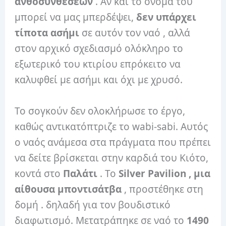
ανθοσυνθέσεων
. Αν και το όνομά του
μπορεί να μας μπερδέψει,
δεν υπάρχει
τίποτα ασήμι
σε αυτόν τον ναό , αλλά
στον αρχικό σχεδιασμό ολόκληρο το
εξωτερικό του κτιρίου επρόκειτο να
καλυφθεί με ασήμι και όχι με χρυσό.
Το σογκούν δεν ολοκλήρωσε το έργο,
καθώς αντικατόπτριζε το wabi-sabi. Αυτός
ο ναός ανάμεσα στα πράγματα που πρέπει
να δείτε βρίσκεται στην καρδιά του Κιότο,
κοντά στο
Παλάτι
. Το
Silver
Pavilion , μια
αίθουσα
μποντισάτβα
, προστέθηκε στη
δομή . δηλαδή για τον βουδιστικό
διαφωτισμό. Μετατράπηκε σε ναό το
1490