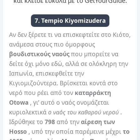
και κλείσε εύκολα με το GetYourGuide.
7. Tempio Kiyomizudera
Αν δεν ξέρετε τι να επισκεφτείτε στο Κιότο,
ανάμεσα στους πιο όμορφους
βουδιστικούς ναούς
που μπορείτε να
δείτε όχι μόνο εδώ, αλλά σε ολόκληρη την
Ιαπωνία, επισκεφθείτε την
Κιγιομιζούντερα. Βρίσκεται κοντά στο
νερό που ρέει από τον
καταρράκτη
Otowa
, γι’ αυτό ο ναός ονομάζεται
κυριολεκτικά
ο ναός του καθαρού νερού
.
Ιδρύθηκε το
798
από την
αίρεση των
Hosso
, υπό την οποία παρέμεινε μέχρι
το