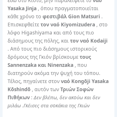
εδώ στο Κιότο, μην παραλείψετε το
ναό
Yasaka Jinja
, όπου πραγματοποιείται
κάθε χρόνο το
φεστιβάλ Gion Matsuri
.
Επισκεφθείτε
τον ναό Kiyomizudera
, στο
λόφο Higashiyama και από τους πιο
διάσημους της πόλης, και
τον ναό Kodaiji
. Από τους πιο διάσημους ιστορικούς
δρόμους της Γκιόν βρίσκουμε
τους
Sannenzaka και Ninenzaka
, που
διατηρούν ακόμα την ψυχή του τόπου.
Τέλος, πηγαίνετε στον
ναό Kongōji Yasaka
Kōshindō
, αυτόν των
Τριών Σοφών
Πιθήκων
:
Δεν βλέπω, δεν ακούω και δεν
μιλάω
.
Γκέισες στα σοκάκια της Γκιών