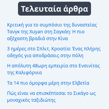
ζ
Τελευταία άρθρα
ή
τ
η
σ
Κριτική για το συμπόσιο της δυναστείας
η
Τανγκ της Xuyan στη Σαγκάη: Η πιο
γ
ι
αξέχαστη βραδιά στην Κίνα
α
:
3 ημέρες στο Σπλιτ, Κροατία: Ένας πλήρης
οδηγός για αποδράσεις στην πόλη
Η απόλυτη 48ωρη εμπειρία στο Ενσινίτας
της Καλιφόρνια
Τα 14 πιο όμορφα μέρη στην Ελβετία
Πώς είναι να επισκέπτεσαι το Σικάγο ως
μοναχικός ταξιδιώτης