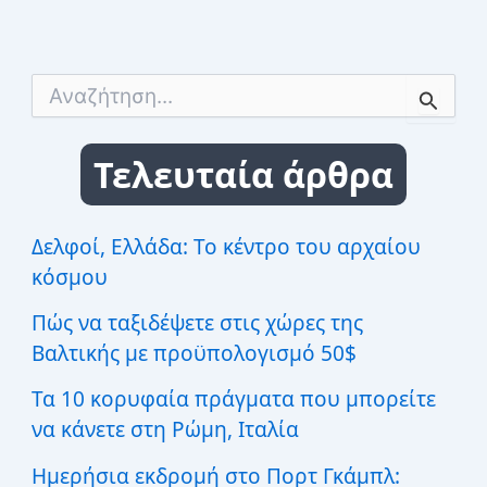
Α
ν
α
ζ
Τελευταία άρθρα
ή
τ
η
σ
Δελφοί, Ελλάδα: Το κέντρο του αρχαίου
η
κόσμου
γ
ι
Πώς να ταξιδέψετε στις χώρες της
α
:
Βαλτικής με προϋπολογισμό 50$
Τα 10 κορυφαία πράγματα που μπορείτε
να κάνετε στη Ρώμη, Ιταλία
Ημερήσια εκδρομή στο Πορτ Γκάμπλ: