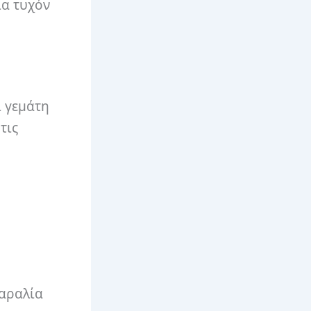
ια τυχόν
ι γεμάτη
τις
παραλία