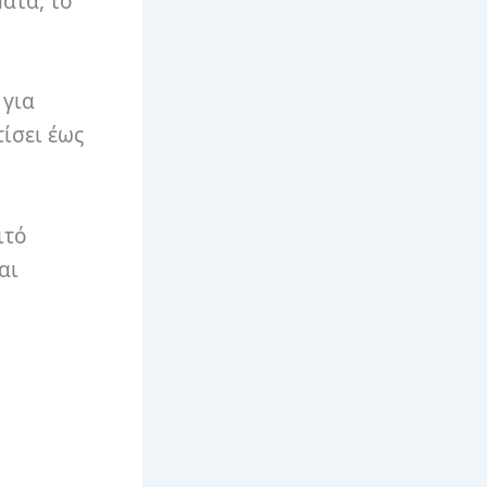
ματα, το
 για
ίσει έως
ιτό
αι