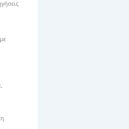
ηγήσεις
 με
.
τη