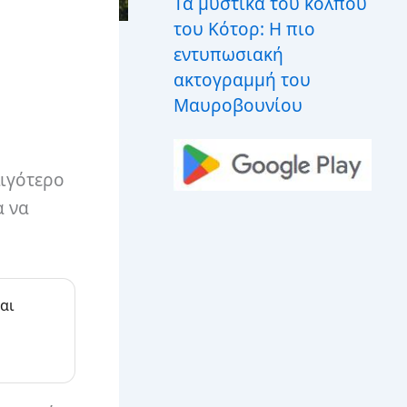
Τα μυστικά του κόλπου
του Κότορ: Η πιο
εντυπωσιακή
ακτογραμμή του
Μαυροβουνίου
λιγότερο
α να
αι