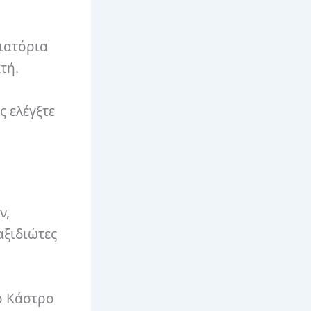
τιατόρια
κτή.
 ελέγξτε
ν,
αξιδιώτες
το Κάστρο