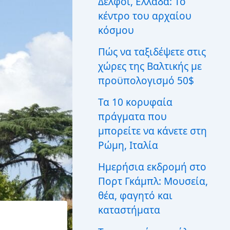
Δελφοί, Ελλάδα: Το
ι
κέντρο του αρχαίου
α
:
κόσμου
Πώς να ταξιδέψετε στις
χώρες της Βαλτικής με
προϋπολογισμό 50$
Τα 10 κορυφαία
πράγματα που
μπορείτε να κάνετε στη
Ρώμη, Ιταλία
Ημερήσια εκδρομή στο
Πορτ Γκάμπλ: Μουσεία,
θέα, φαγητό και
καταστήματα