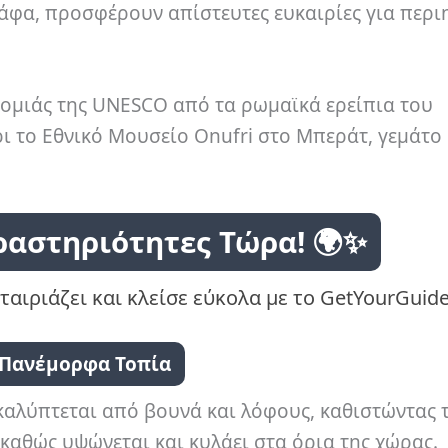
φα, προσφέρουν απίστευτες ευκαιρίες για περι
νομιάς της UNESCO από τα ρωμαϊκά ερείπια του
ι το Εθνικό Μουσείο Onufri στο Μπεράτ, γεμάτο
ραστηριότητες Τώρα! 🌍✨
ταιριάζει και κλείσε εύκολα με το GetYourGuide
Πανέμορφα Τοπία
 καλύπτεται από βουνά και λόφους, καθιστώντας 
καθώς υψώνεται και κυλάει στα όρια της χώρας.