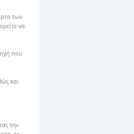
αρτο των
ορείτε να
πηγή που
θώς και
τας την