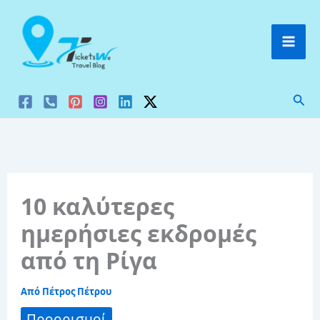
Μετάβαση
στο
περιεχόμενο
Ανα
10 καλύτερες
ημερήσιες εκδρομές
από τη Ρίγα
Από
Πέτρος Πέτρου
Προορισμοί