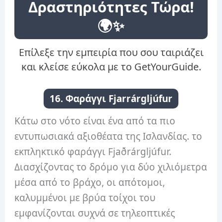
Δραστηριότητες Τώρα!
🌍✨
Επίλεξε την εμπειρία που σου ταιριάζει
και κλείσε εύκολα με το GetYourGuide.
16. Φαράγγι Fjarrárgljúfur
Κάτω στο νότο είναι ένα από τα πιο
εντυπωσιακά αξιοθέατα της Ισλανδίας. το
εκπληκτικό φαράγγι Fjaðrárgljúfur.
Διασχίζοντας το δρόμο για δύο χιλιόμετρα
μέσα από το βράχο, οι απότομοι,
καλυμμένοι με βρύα τοίχοι του
εμφανίζονται συχνά σε τηλεοπτικές