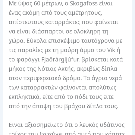
Με ύψος 60 μέτρων, ο Skogafoss είναι
ένας ακόμη από τους αμέτρητους,
απίστευτους καταρράκτες που φαίνεται
να είναι διάσπαρτοι σε ολόκληρη τη
χώρα. Εύκολα επισκέψιμο ταυτόχρονα με
τις παραλίες με τη μαύρη άμμο του Vik ή
το φαράγγι Fjaðrárgljúfur, βρίσκεται κατά
μήκος της Νότιας Ακτής, ακριβώς δίπλα
στον περιφερειακό δρόμο. Τα άγρια ​​νερά
των καταρρακτών φαίνονται απολύτως
εκπληκτικά, είτε από το πόδι τους είτε
από την άποψη του βράχου δίπλα τους.
Είναι αξιοσημείωτο ότι ο λευκός υδάτινος
τοίχος του ξεφεύγει από αυτό που κάποτε