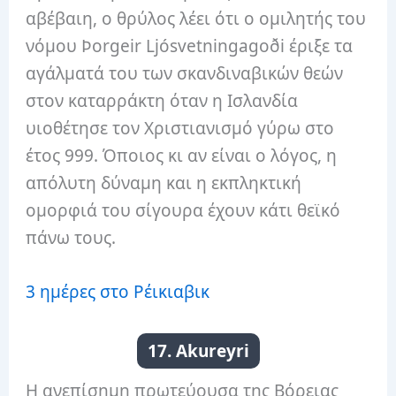
αβέβαιη, ο θρύλος λέει ότι ο ομιλητής του
νόμου Þorgeir Ljósvetningagoði έριξε τα
αγάλματά του των σκανδιναβικών θεών
στον καταρράκτη όταν η Ισλανδία
υιοθέτησε τον Χριστιανισμό γύρω στο
έτος 999. Όποιος κι αν είναι ο λόγος, η
απόλυτη δύναμη και η εκπληκτική
ομορφιά του σίγουρα έχουν κάτι θεϊκό
πάνω τους.
3 ημέρες στο Ρέικιαβικ
17. Akureyri
Η ανεπίσημη πρωτεύουσα της Βόρειας