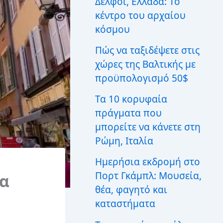
Δελφοί, Ελλάδα: Το
ι
κέντρο του αρχαίου
α
:
κόσμου
Πώς να ταξιδέψετε στις
χώρες της Βαλτικής με
προϋπολογισμό 50$
Τα 10 κορυφαία
πράγματα που
μπορείτε να κάνετε στη
Ρώμη, Ιταλία
Ημερήσια εκδρομή στο
Πορτ Γκάμπλ: Μουσεία,
ία
θέα, φαγητό και
καταστήματα