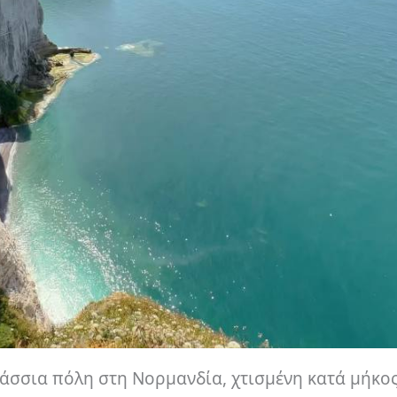
λάσσια πόλη στη Νορμανδία, χτισμένη κατά μήκο