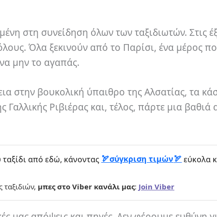
ένη στη συνείδηση ​​όλων των ταξιδιωτών. Στις έξ
 όλους. Όλα ξεκινούν από το Παρίσι, ένα μέρος π
να μην το αγαπάς.
εια στην βουκολική ύπαιθρο της Αλσατίας, τα κά
ς Γαλλικής Ριβιέρας και, τέλος, πάρτε μια βαθιά 
σύγκριση τιμών
 ταξίδι από εδώ, κάνοντας
εύκολα κ
ς ταξιδιών,
μπες στο Viber κανάλι μας
:
Join Viber
κές μας απόψεις και πηγές. Δεν φέρουμε ευθύνη γ