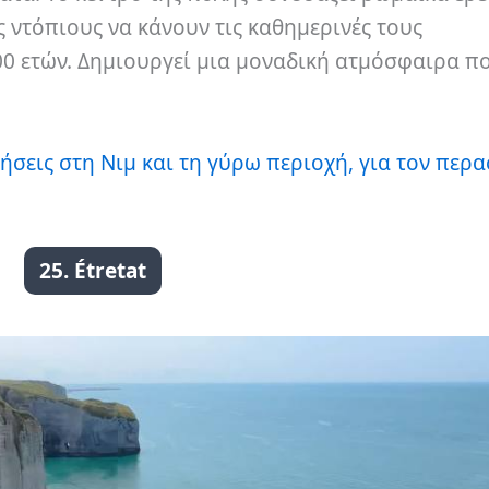
ς ντόπιους να κάνουν τις καθημερινές τους
0 ετών. Δημιουργεί μια μοναδική ατμόσφαιρα πο
τήσεις στη Νιμ και τη γύρω περιοχή, για τον περ
25. Étretat