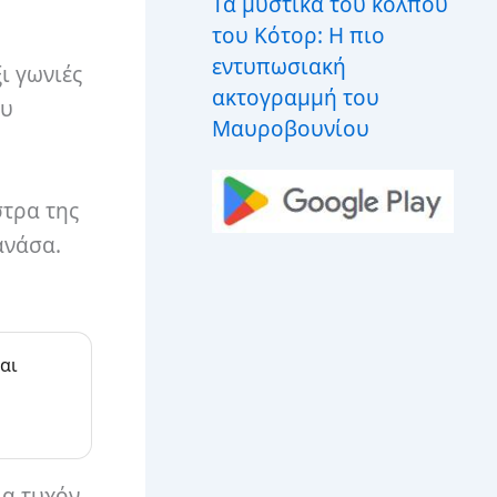
Τα μυστικά του κόλπου
του Κότορ: Η πιο
εντυπωσιακή
ι γωνιές
ακτογραμμή του
ου
Μαυροβουνίου
στρα της
ανάσα.
αι
ια τυχόν