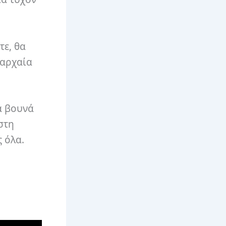
τε, θα
 αρχαία
α βουνά
στη
ς όλα.