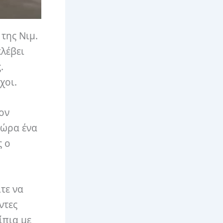
της Νιμ.
κλέβει
.
χοι.
ον
τώρα ένα
ς ο
τε να
ντες
ίπια με