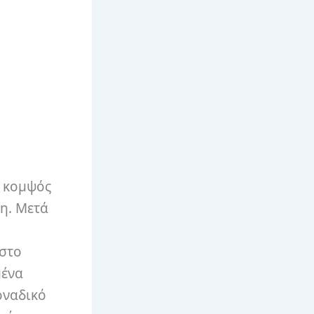
ο κομψός
η. Μετά
 στο
μένα
οναδικό