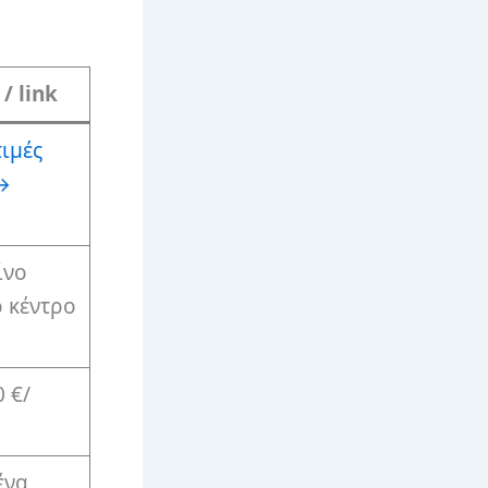
/ link
ιμές
→
ίνο
ο κέντρο
 €/
ένα,