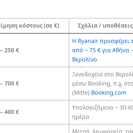
ίμηση κόστους (σε €)
Σχόλια / υποθέσεις 
Η Ryanair προσφέρει τ
– 250 €
από ~ 75 € για Αθήνα 
Βερολίνο
Ξενοδοχεία στο Βερολ
– 700 €
μέσω Booking, π.χ. στ
(Mitte)
Booking.com
Υπολογιζόμενο ~ 30-60
– 400 €
ημέρα
Μετρό, λεωφορεία, τρ