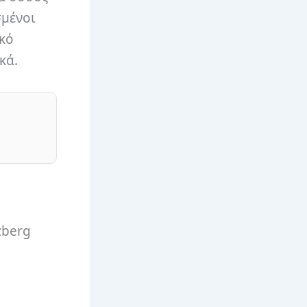
σμένοι
ικό
κά.
zberg