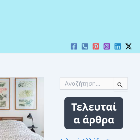
Α
ν
α
ζ
Τελευταί
ή
τ
α άρθρα
η
σ
η
γ