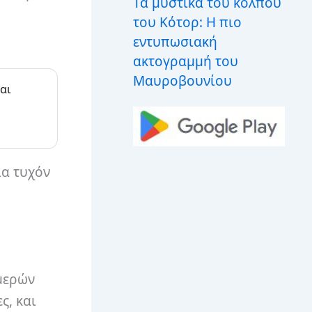
Τα μυστικά του κόλπου
του Κότορ: Η πιο
εντυπωσιακή
ακτογραμμή του
Μαυροβουνίου
αι
ια τυχόν
ημερών
ς, και