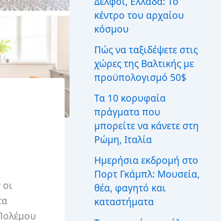
Δελφοί, Ελλάδα: Το
ι
κέντρο του αρχαίου
α
:
κόσμου
Πώς να ταξιδέψετε στις
χώρες της Βαλτικής με
προϋπολογισμό 50$
Τα 10 κορυφαία
πράγματα που
μπορείτε να κάνετε στη
Ρώμη, Ιταλία
Ημερήσια εκδρομή στο
Πορτ Γκάμπλ: Μουσεία,
 οι
θέα, φαγητό και
τα
καταστήματα
 Πολέμου