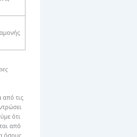
ιαμονής
ρες
α από τις
εντρώσει
ούμε ότι
ίται από
ια όσους