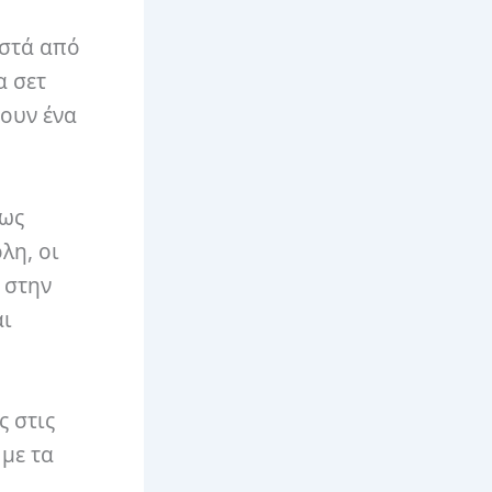
οστά από
α σετ
ουν ένα
πως
λη, οι
 στην
αι
 στις
 με τα