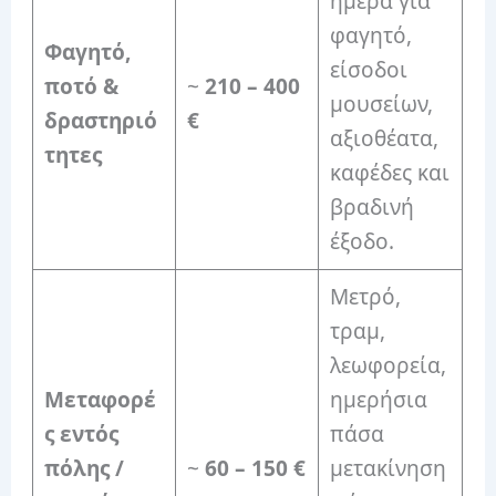
ημέρα για
φαγητό,
Φαγητό,
είσοδοι
ποτό &
~
210 – 400
μουσείων,
δραστηριό
€
αξιοθέατα,
τητες
καφέδες και
βραδινή
έξοδο.
Μετρό,
τραμ,
λεωφορεία,
Μεταφορέ
ημερήσια
ς εντός
πάσα
πόλης /
~
60 – 150 €
μετακίνηση