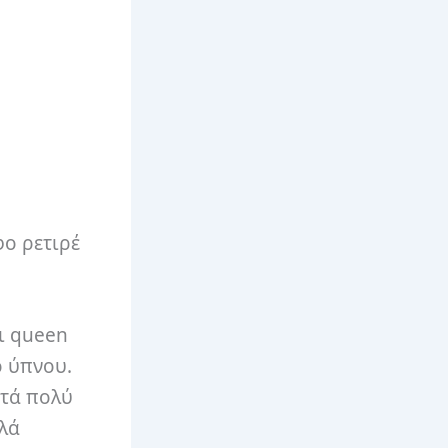
φο ρετιρέ
τι queen
ο ύπνου.
στά πολύ
αλά