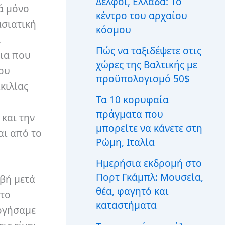
Δελφοί, Ελλάδα: Το
ι
κά μόνο
κέντρο του αρχαίου
α
ασιατική
:
κόσμου
ι
Πώς να ταξιδέψετε στις
ρια που
χώρες της Βαλτικής με
που
προϋπολογισμό 50$
κιλίας
Τα 10 κορυφαία
πράγματα που
 και την
μπορείτε να κάνετε στη
αι από το
Ρώμη, Ιταλία
.
Ημερήσια εκδρομή στο
Πορτ Γκάμπλ: Μουσεία,
ιβή μετά
θέα, φαγητό και
στο
καταστήματα
υργήσαμε