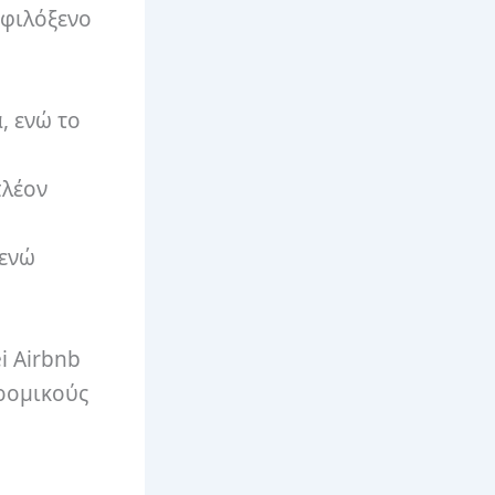
 φιλόξενο
, ενώ το
πλέον
 ενώ
i Airbnb
ρομικούς