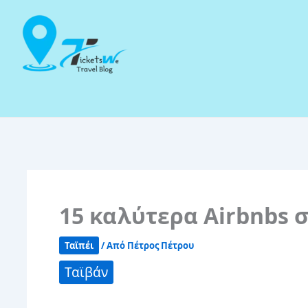
Μετάβαση
στο
περιεχόμενο
15 καλύτερα Airbnbs σ
Ταϊπέι
/ Από
Πέτρος Πέτρου
Ταϊβάν