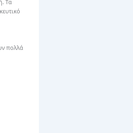
ή.
Τα
κευτικό
υν πολλά