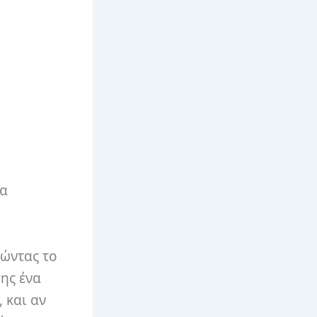
ια
τώντας το
ης ένα
 και αν