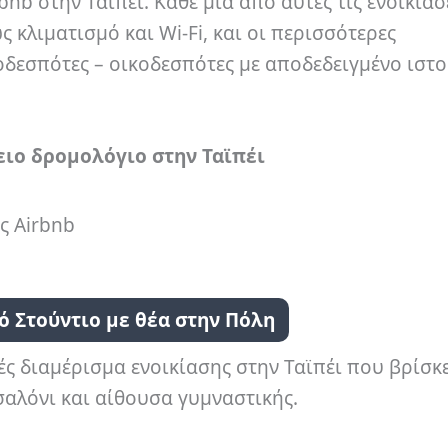
bnb στην Ταϊπέι.
Κάθε μία από αυτές τις ενοικιάσε
 κλιματισμό και Wi-Fi, και οι περισσότερες
δεσπότες – οικοδεσπότες με αποδεδειγμένο ιστο
λειο δρομολόγιο στην Ταϊπέι
ς Airbnb
ό Στούντιο με θέα στην Πόλη
ές διαμέρισμα ενοικίασης στην Ταϊπέι που βρίσκε
σαλόνι και αίθουσα γυμναστικής.