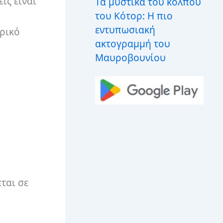
ις είναι
Τα μυστικά του κόλπου
του Κότορ: Η πιο
εντυπωσιακή
ρικό
ακτογραμμή του
Μαυροβουνίου
ται σε