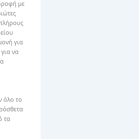
οροφή με
διώτες
 πλήρους
φείου
μονή για
 για να
ια
ν όλο το
ρόσθετα
ό τα