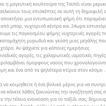
και η μαγευτική κουλτούρα της Ταϊπέι είναι μερι
ελκύουν τους επισκέπτες σε αυτή τη δημοφιλή 
χει αποκτήσει μια εντυπωσιακή φήμη ότι παραμένε
α από μπαρ, νυχτερινά κέντρα και 24ωρα εστιατό
ρουμε τις παγκοσμίου φήμης νυχτερινές αγορές 
ακαταμάχητη μυρωδιά και γεύση μιας μεγάλης ποι
λαχτάρα.
Αν ψάχνετε για κάποιες ημερήσιες
οναδικές αγορές, τις χαλαρωτικές ιαματικές πηγές
περιλαμβάνει όμορφους ναούς που χρονολογούντ
μη και ένα από τα ψηλότερα κτίρια στον κόσμο 
ια να κοιμηθείτε ή ένα βολικό μέρος για να συντρ
 να κάνετε λάθος ξεκινώντας την αναζήτησή σας 
ε την τέλεια ενοικίαση για το ταξίδι σας, δημιο