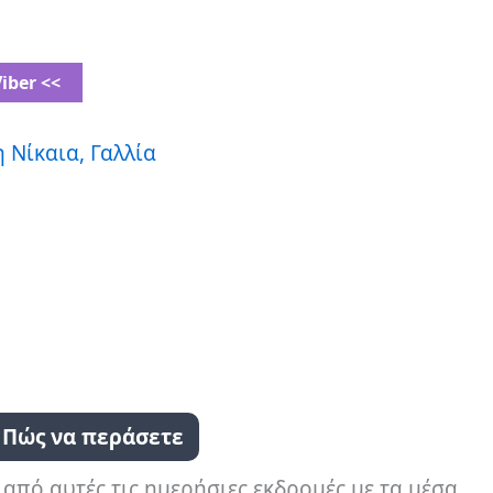
iber <<
 Νίκαια, Γαλλία
Πώς να περάσετε
 από αυτές τις ημερήσιες εκδρομές με τα μέσα