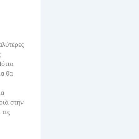
γαλύτερες
ς
Νότια
ια θα
ια
ωριά στην
 τις