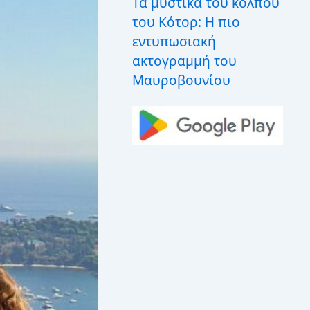
Τα μυστικά του κόλπου
του Κότορ: Η πιο
εντυπωσιακή
ακτογραμμή του
Μαυροβουνίου