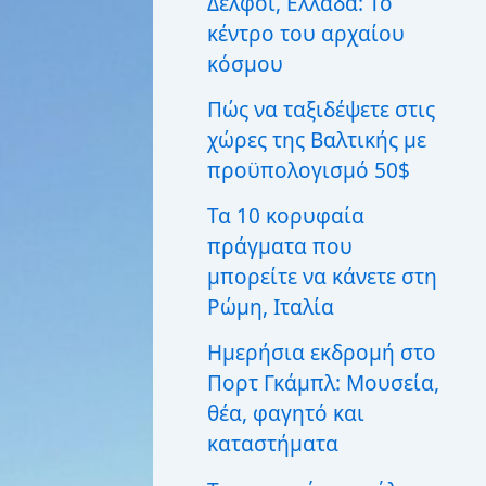
Δελφοί, Ελλάδα: Το
ι
κέντρο του αρχαίου
α
:
κόσμου
Πώς να ταξιδέψετε στις
χώρες της Βαλτικής με
προϋπολογισμό 50$
Τα 10 κορυφαία
πράγματα που
μπορείτε να κάνετε στη
Ρώμη, Ιταλία
Ημερήσια εκδρομή στο
Πορτ Γκάμπλ: Μουσεία,
θέα, φαγητό και
καταστήματα