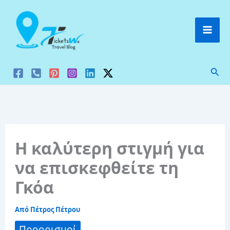
Μετάβαση
στο
περιεχόμενο
Ανα
Η καλύτερη στιγμή για
να επισκεφθείτε τη
Γκόα
Από
Πέτρος Πέτρου
Προορισμοί