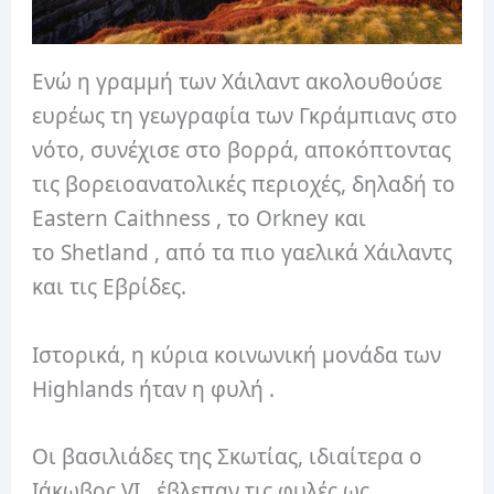
Ενώ η γραμμή των Χάιλαντ ακολουθούσε
ευρέως τη γεωγραφία των Γκράμπιανς στο
νότο, συνέχισε στο βορρά, αποκόπτοντας
τις βορειοανατολικές περιοχές, δηλαδή το
Eastern Caithness , το Orkney και
το Shetland , από τα πιο γαελικά Χάιλαντς
και τις Εβρίδες.
Ιστορικά, η κύρια κοινωνική μονάδα των
Highlands ήταν η φυλή .
Οι βασιλιάδες της Σκωτίας, ιδιαίτερα ο
Ιάκωβος VI , έβλεπαν τις φυλές ως