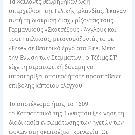
Τα Χάιλαντς θεωρήθηκαν ως η
υπερχείλιση της Γελικής Ιρλανδίας. Έκαναν
αυτή τη διάκριση διαχωρίζοντας τους
Γερμανικούς «Σκοτσέζους» Άγγλους και
τους Γαελικούς, μετονομάζοντάς το σε
«Erse» σε θεατρικό έργο στο Eire. Μετά
την Ένωση των Στεμμάτων , ο Τζέιμς ΣΤ’
είχε τη στρατιωτική δύναμη να
υποστηρίξει οποιεσδήποτε προσπάθειες
επιβολής κάποιου ελέγχου.
Το αποτέλεσμα ήταν, το 1609,
το Καταστατικό της Ίωναςπου ξεκίνησε τη
διαδικασία ενσωμάτωσης των ηγετών των
φυλών στη σκωτσέζικη κοινωνία. Οι