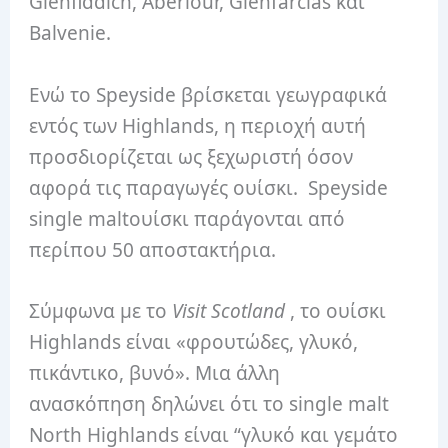
Glenfiddich, Aberlour, Glenfarclas και
Balvenie.
Ενώ το Speyside βρίσκεται γεωγραφικά
εντός των Highlands, η περιοχή αυτή
προσδιορίζεται ως ξεχωριστή όσον
αφορά τις παραγωγές ουίσκι.
Speyside
single maltουίσκι παράγονται από
περίπου 50 αποστακτήρια.
Σύμφωνα με το
Visit Scotland
, το ουίσκι
Highlands είναι «φρουτώδες, γλυκό,
πικάντικο, βυνό».
Μια άλλη
ανασκόπηση
δηλώνει ότι το single malt
North Highlands είναι “γλυκό και γεμάτο