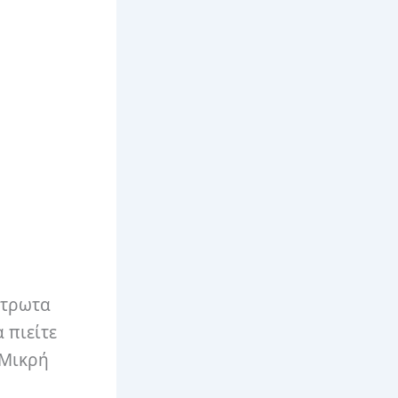
στρωτα
 πιείτε
 Μικρή