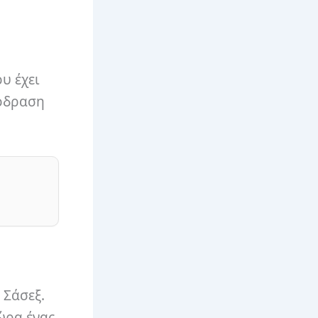
υ έχει
πόδραση
 Σάσεξ.
τώρα ένας