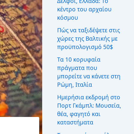
Δελφοί, Ελλάδα: Το
ι
κέντρο του αρχαίου
α
:
κόσμου
Πώς να ταξιδέψετε στις
χώρες της Βαλτικής με
προϋπολογισμό 50$
Τα 10 κορυφαία
πράγματα που
μπορείτε να κάνετε στη
Ρώμη, Ιταλία
Ημερήσια εκδρομή στο
Πορτ Γκάμπλ: Μουσεία,
θέα, φαγητό και
καταστήματα