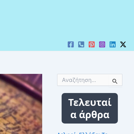
Α
ν
α
ζ
Τελευταί
ή
τ
α άρθρα
η
σ
η
γ