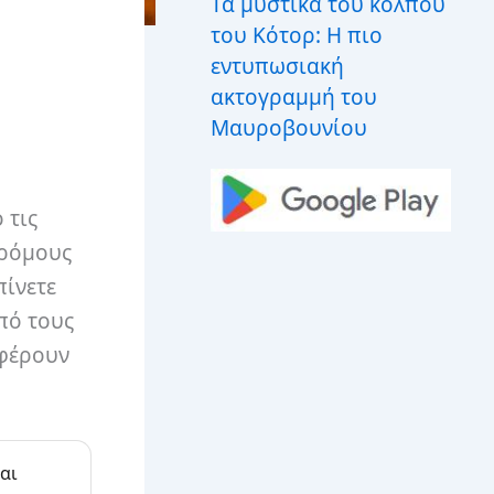
Τα μυστικά του κόλπου
του Κότορ: Η πιο
εντυπωσιακή
ακτογραμμή του
Μαυροβουνίου
 τις
δρόμους
πίνετε
πό τους
σφέρουν
αι