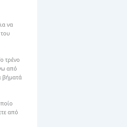
ια να
 του
Το τρένο
άνω από
τα βήματά
οποίο
ετε από