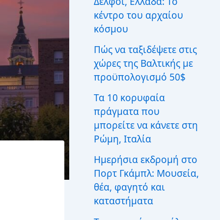
Δελφοί, Ελλάδα: Το
ι
κέντρο του αρχαίου
α
:
κόσμου
Πώς να ταξιδέψετε στις
χώρες της Βαλτικής με
προϋπολογισμό 50$
Τα 10 κορυφαία
πράγματα που
μπορείτε να κάνετε στη
Ρώμη, Ιταλία
Ημερήσια εκδρομή στο
Πορτ Γκάμπλ: Μουσεία,
θέα, φαγητό και
καταστήματα