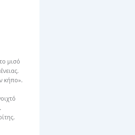
το μισό
ένειας.
ν κήπο».
νοιχτό
.
ίτης.