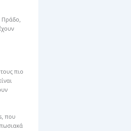
ο Πράδο,
έχουν
 τους πιο
είναι
ουν
s, που
υπωσιακά