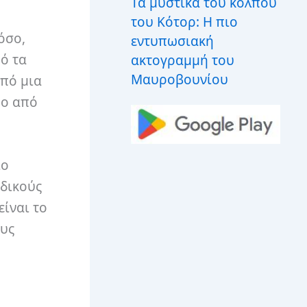
Τα μυστικά του κόλπου
του Κότορ: Η πιο
όσο,
εντυπωσιακή
ό τα
ακτογραμμή του
Μαυροβουνίου
από μια
ύο από
ίο
αδικούς
είναι το
ους