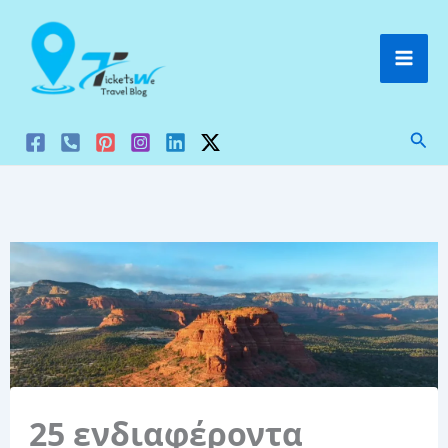
Μετάβαση
στο
περιεχόμενο
Ανα
25 ενδιαφέροντα