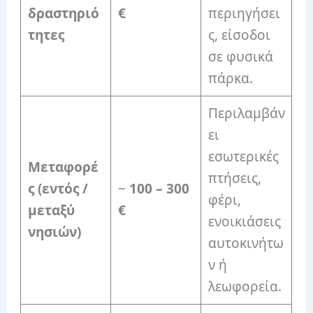
δραστηριό
€
περιηγήσει
τητες
ς, είσοδοι
σε φυσικά
πάρκα.
Περιλαμβάν
ει
εσωτερικές
Μεταφορέ
πτήσεις,
ς (εντός /
~
100 – 300
φέρι,
μεταξύ
€
ενοικιάσεις
νησιών)
αυτοκινήτω
ν ή
λεωφορεία.