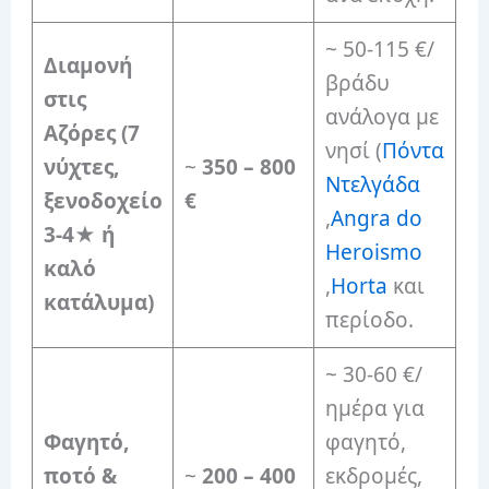
~ 50-115 €/
Διαμονή
βράδυ
στις
ανάλογα με
Αζόρες (7
νησί (
Πόντα
νύχτες,
~
350 – 800
Ντελγάδα
ξενοδοχείο
€
,
Angra do
3-4★ ή
Heroismo
καλό
,
Horta
και
κατάλυμα)
περίοδο.
~ 30-60 €/
ημέρα για
Φαγητό,
φαγητό,
ποτό &
~
200 – 400
εκδρομές,