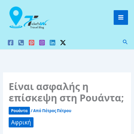
Μετάβαση
στο
περιεχόμενο
Ανα
Είναι ασφαλής η
επίσκεψη στη Ρουάντα;
Ρουάντα
/ Από
Πέτρος Πέτρου
Αφρική