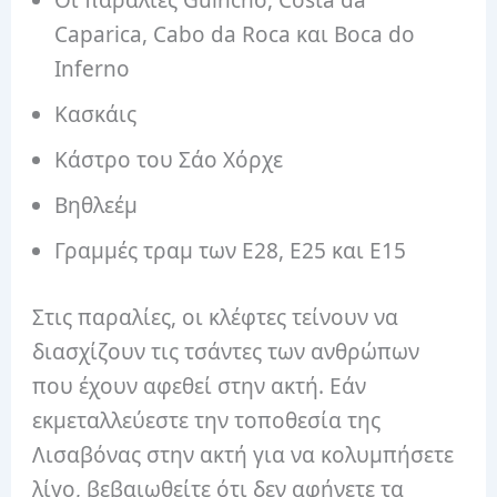
Οι παραλίες Guincho, Costa da
Caparica, Cabo da Roca και Boca do
Inferno
Κασκάις
Κάστρο του Σάο Χόρχε
Βηθλεέμ
Γραμμές τραμ των Ε28, Ε25 και Ε15
Στις παραλίες, οι κλέφτες τείνουν να
διασχίζουν τις τσάντες των ανθρώπων
που έχουν αφεθεί στην ακτή. Εάν
εκμεταλλεύεστε την τοποθεσία της
Λισαβόνας στην ακτή για να κολυμπήσετε
λίγο, βεβαιωθείτε ότι δεν αφήνετε τα