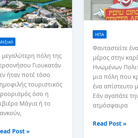
ΗΠΑ
Μεξικό
Φανταστείτε έν
 μεγαλύτερη πόλη της
μέρος στην καρ
ερσονήσου Γιουκατάν
Ηνωμένων Πολιτ
εν ήταν ποτέ τόσο
μια πόλη που κ
ημοφιλής τουριστικός
ένα απίστευτο μ
ροορισμός όσο η
Εάν αγαπάτε τη
ιβιέρα Μάγια ή το
ατμόσφαιρα
ανκούν,
Καλώς
Read Post »
5
ead Post »
Ήρθατε