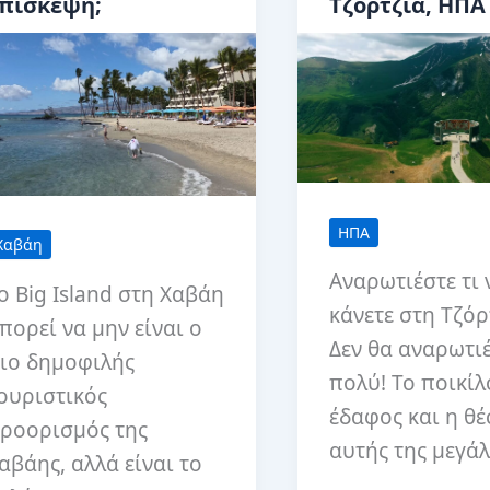
πίσκεψη;
Τζόρτζια, ΗΠΑ
Isle
Royale
National
Park
ΗΠΑ
Χαβάη
Αναρωτιέστε τι 
ο Big Island στη Χαβάη
κάνετε στη Τζόρ
πορεί να μην είναι ο
Δεν θα αναρωτιέ
ιο δημοφιλής
πολύ! Το ποικίλ
ουριστικός
έδαφος και η θ
ροορισμός της
αυτής της μεγά
αβάης, αλλά είναι το