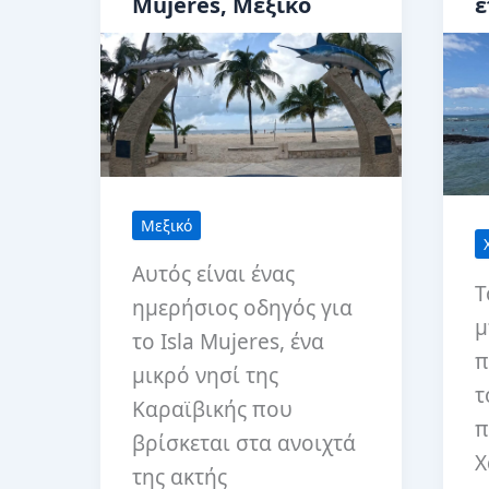
Mujeres, Μεξικό
ε
Μεξικό
Αυτός είναι ένας
Τ
ημερήσιος οδηγός για
μ
το Isla Mujeres, ένα
π
μικρό νησί της
τ
Καραϊβικής που
π
βρίσκεται στα ανοιχτά
Χ
της ακτής