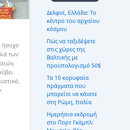
ι
α
Δελφοί, Ελλάδα: Το
:
κέντρο του αρχαίου
κόσμου
Πώς να ταξιδέψετε
α ήσυχο
στις χώρες της
διά των
Βαλτικής με
ειών,
προϋπολογισμό 50$
ρύβει
Τα 10 κορυφαία
υστικό.
πράγματα που
ν
μπορείτε να κάνετε
στη Ρώμη, Ιταλία
Ημερήσια εκδρομή
στο Πορτ Γκάμπλ: