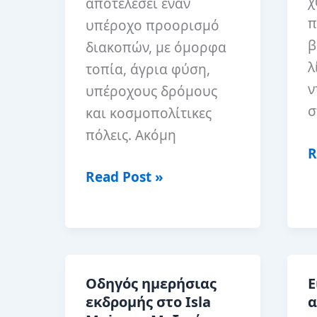
χ
αποτελέσει έναν
π
υπέροχο προορισμό
β
διακοπών, με όμορφα
λ
τοπία, άγρια φύση,
ν
υπέροχους δρόμους
σ
και κοσμοπολίτικες
πόλεις. Ακόμη
1
R
κ
Συμβουλές
Read Post »
A
για
σ
να
Μ
ταξιδέψετε
(
στον
Οδηγός ημερήσιας
Ε
Κ
Καναδά
εκδρομής στο Isla
α