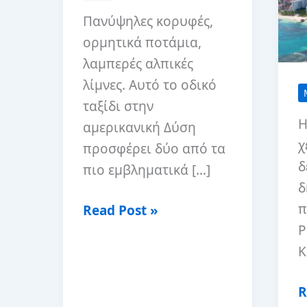
Πανύψηλες κορυφές,
ορμητικά ποτάμια,
λαμπερές αλπικές
λίμνες. Αυτό το οδικό
ταξίδι στην
Η
αμερικανική Δύση
χ
προσφέρει δύο από τα
δ
πιο εμβληματικά […]
δ
π
Επικό
Read Post »
Ρ
ταξίδι
Κ
με
αυτοκίνητο
1
R
στα