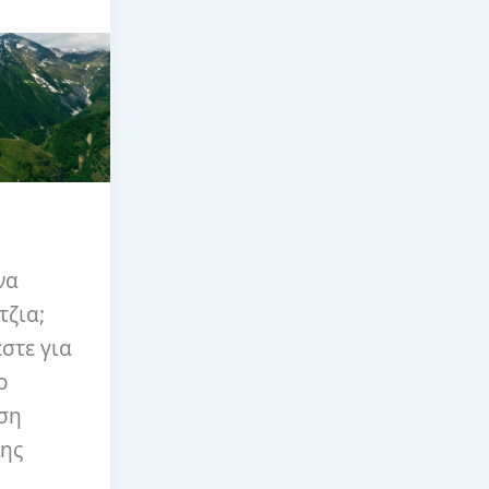
να
τζια;
στε για
ο
έση
λης