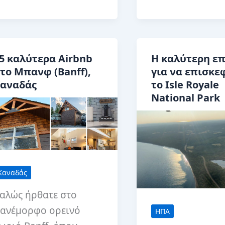
αλύτερα
στο
ράγματα
Περου,
α
Ιντιάνα:
άνετε
Η
5 καλύτερα Airbnb
Η καλύτερη ε
τη
Καρδιά
το Μπανφ (Banff),
για να επισκε
έριντα
αναδάς
το Isle Royale
του
ου
National Park
Παγκόσμιου
εξικού
Τσίρκου
Καναδάς
αλώς ήρθατε στο
ανέμορφο ορεινό
ΗΠΑ