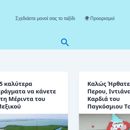
Σχεδιάστε μονοί σας το ταξίδι
🌍 Προορισμοί
Αναζήτηση
5 καλύτερα
Καλώς Ήρθατε
ράγματα να κάνετε
Περου, Ιντιάνα
τη Μέριντα του
Καρδιά του
εξικού
Παγκόσμιου Τ