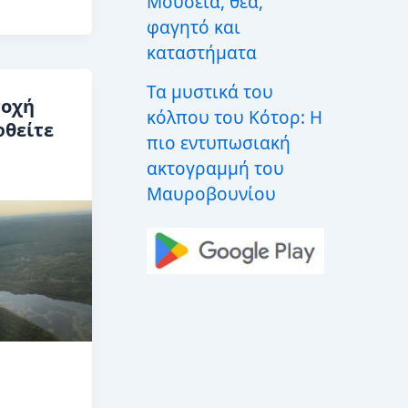
Μουσεία, θέα,
φαγητό και
καταστήματα
Τα μυστικά του
ποχή
κόλπου του Κότορ: Η
φθείτε
πιο εντυπωσιακή
ακτογραμμή του
Μαυροβουνίου