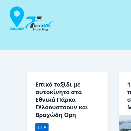
Μετάβαση
στο
περιεχόμενο
Επικό ταξίδι με
1
αυτοκίνητο στα
π
Εθνικά Πάρκα
σ
Γέλοουστοουν και
Μ
Βραχώδη Όρη
ΗΠΑ