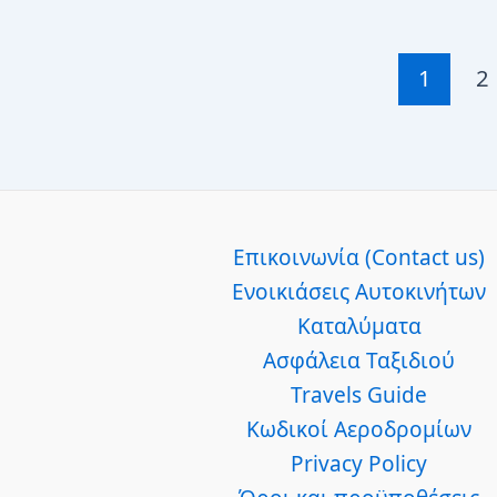
στο
Μίσιγκαν
για
1
2
να
επισκεφθείτε
(και
πώς
να
Επικοινωνία (Contact us)
τα
Ενοικιάσεις Αυτοκινήτων
βρείτε)
Καταλύματα
Ασφάλεια Ταξιδιού
Travels Guide
Κωδικοί Αεροδρομίων
Privacy Policy