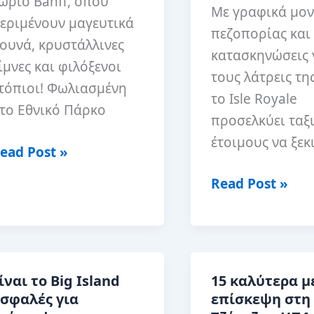
ωριό Banff, όπου
Με γραφικά μο
εριμένουν μαγευτικά
πεζοπορίας και
ουνά, κρυστάλλινες
κατασκηνώσεις 
ίμνες και φιλόξενοι
τους λάτρεις τη
τόπιοι! Φωλιασμένη
το Isle Royale
το Εθνικό Πάρκο
προσελκύει ταξ
έτοιμους να ξε
5
ead Post »
αλύτερα
Η
Read Post »
irbnb
καλύτερη
το
εποχή
πανφ
για
Banff),
να
ίναι το Big Island
15 καλύτερα μ
αναδάς
επισκεφθείτε
σφαλές για
επίσκεψη στη
το