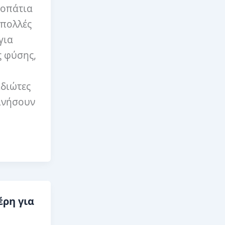
νοπάτια
 πολλές
για
ς φύσης,
ιδιώτες
κινήσουν
έρη για