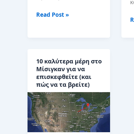
κ
Οδηγός
Read Post »
Ε
R
ημερήσιας
τ
εκδρομής
B
στο
I
Isla
α
Mujeres,
10 καλύτερα μέρη στο
γ
Μίσιγκαν για να
Μεξικό
ε
επισκεφθείτε (και
πώς να τα βρείτε)