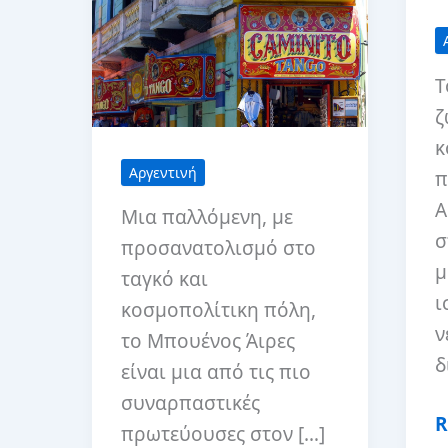
Τ
ζ
κ
Αργεντινή
π
Α
Μια παλλόμενη, με
σ
προσανατολισμό στο
μ
ταγκό και
ι
κοσμοπολίτικη πόλη,
ν
το Μπουένος Άιρες
δ
είναι μια από τις πιο
συναρπαστικές
1
R
πρωτεύουσες στον […]