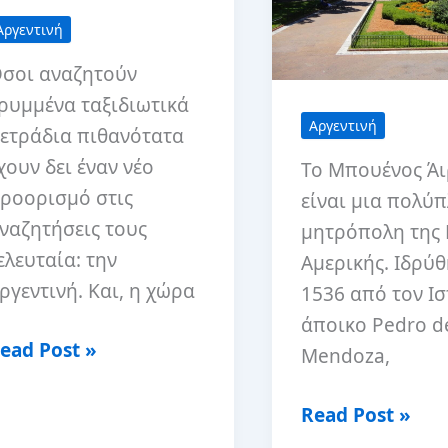
Αργεντινή
σοι αναζητούν
ρυμμένα ταξιδιωτικά
Αργεντινή
ετράδια πιθανότατα
χουν δει έναν νέο
Το Μπουένος Άι
ροορισμό στις
είναι μια πολύ
ναζητήσεις τους
μητρόπολη της 
ελευταία: την
Αμερικής. Ιδρύθ
ργεντινή. Και, η χώρα
1536 από τον Ι
άποικο Pedro d
ι
ead Post »
Mendoza,
οστίζει
να
3
Read Post »
αξίδι
ημέρες