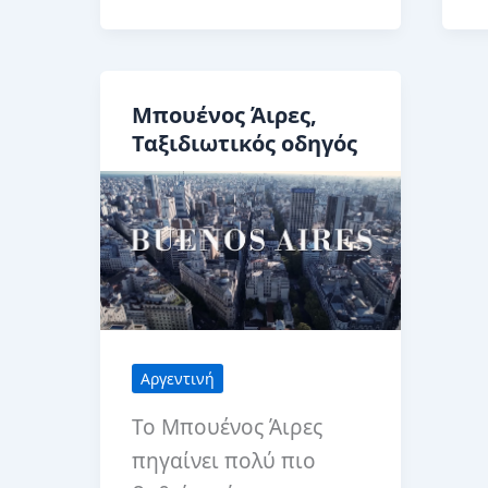
σ
εκδρομές
Α
από
|
το
Μπουένος Άιρες,
Μ
Μπουένος
Ταξιδιωτικός οδηγός
Τ
Άιρες
Αργεντινή
Το Μπουένος Άιρες
πηγαίνει πολύ πιο