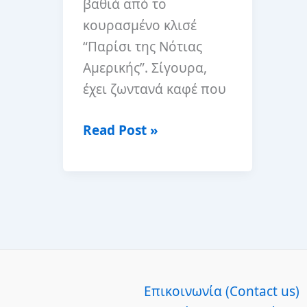
βαθιά από το
κουρασμένο κλισέ
“Παρίσι της Νότιας
Αμερικής”. Σίγουρα,
έχει ζωντανά καφέ που
Μπουένος
Read Post »
Άιρες,
Ταξιδιωτικός
οδηγός
Επικοινωνία (Contact us)