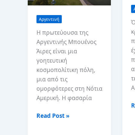
Αργεντινή
Ό
κ
Η πρωτεύουσα της
π
Αργεντινής Μπουένος
έ
Άιρες είναι μια
π
γοητευτική
α
κοσμοπολίτικη πόλη,
τ
μια από τις
Α
ομορφότερες στη Νότια
Αμερική. Η φασαρία
Τ
R
κ
6
Read Post »
έ
καλύτερες
τ
ημερήσιες