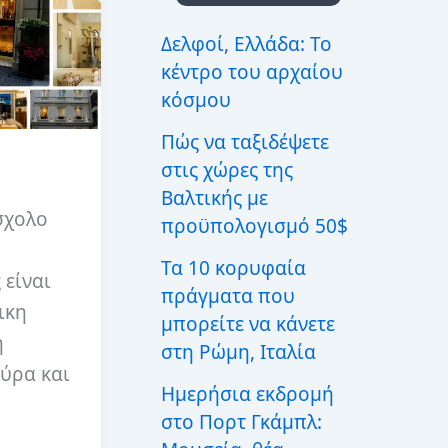
ι
α
Δελφοί, Ελλάδα: Το
:
κέντρο του αρχαίου
κόσμου
Πώς να ταξιδέψετε
στις χώρες της
Βαλτικής με
σχολο
προϋπολογισμό 50$
Τα 10 κορυφαία
 είναι
πράγματα που
ικη
μπορείτε να κάνετε
η
στη Ρώμη, Ιταλία
ούρα και
Ημερήσια εκδρομή
στο Πορτ Γκάμπλ: