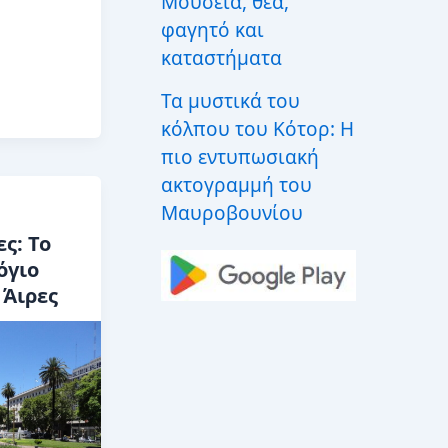
Μουσεία, θέα,
φαγητό και
καταστήματα
Τα μυστικά του
κόλπου του Κότορ: Η
πιο εντυπωσιακή
ακτογραμμή του
Μαυροβουνίου
ς: Το
όγιο
 Άιρες