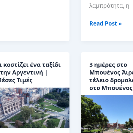
αλύτερα
λαμπρότητα, η
irbnb
το
Πού
Read Post »
πουένος
να
ιρες
μείνετε
στο
Μπουένος
ι κοστίζει ένα ταξίδι
3 ημέρες στο
Άιρες:
την Αργεντινή |
Μπουένος Άιρε
Καλύτερες
έσες Τιμές
τέλειο δρομολ
περιοχές
στο Μπουένος
και
ξενοδοχεία