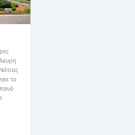
ρες
πλευρη
Νότιας
ηκε το
σπανό
e