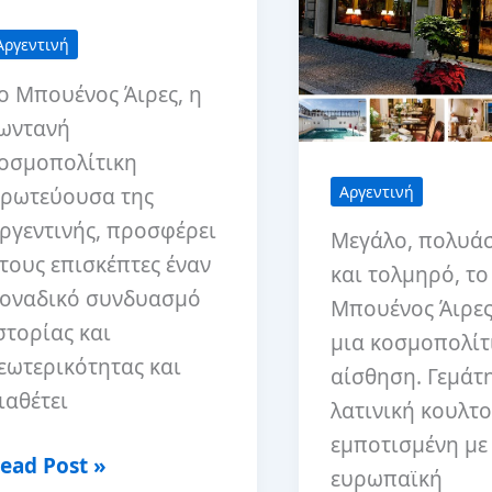
Αργεντινή
ο Μπουένος Άιρες, η
ωντανή
οσμοπολίτικη
Αργεντινή
ρωτεύουσα της
ργεντινής, προσφέρει
Μεγάλο, πολυά
τους επισκέπτες έναν
και τολμηρό, το
οναδικό συνδυασμό
Μπουένος Άιρες
στορίας και
μια κοσμοπολίτ
εωτερικότητας και
αίσθηση. Γεμάτ
ιαθέτει
λατινική κουλτ
εμποτισμένη με
5
ead Post »
ευρωπαϊκή