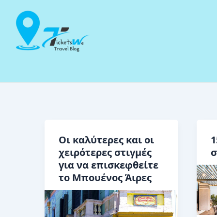
Μετάβαση
στο
περιεχόμενο
Οι καλύτερες και οι
1
χειρότερες στιγμές
σ
για να επισκεφθείτε
το Μπουένος Άιρες