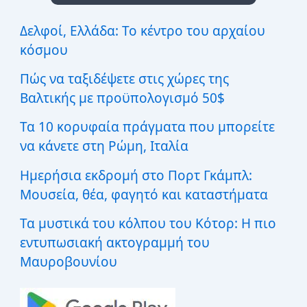
η
σ
Δελφοί, Ελλάδα: Το κέντρο του αρχαίου
η
κόσμου
γ
ι
Πώς να ταξιδέψετε στις χώρες της
α
:
Βαλτικής με προϋπολογισμό 50$
Τα 10 κορυφαία πράγματα που μπορείτε
να κάνετε στη Ρώμη, Ιταλία
Ημερήσια εκδρομή στο Πορτ Γκάμπλ:
Μουσεία, θέα, φαγητό και καταστήματα
Τα μυστικά του κόλπου του Κότορ: Η πιο
εντυπωσιακή ακτογραμμή του
Μαυροβουνίου