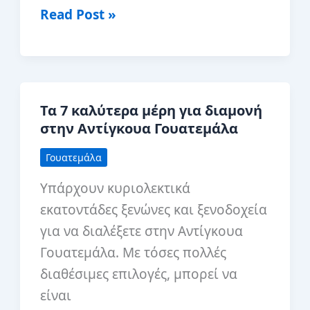
Είναι
Read Post »
ασφαλής
η
επίσκεψη
στη
Τα 7 καλύτερα μέρη για διαμονή
Γουατεμάλα;
στην Αντίγκουα Γουατεμάλα
Γουατεμάλα
Υπάρχουν κυριολεκτικά
εκατοντάδες ξενώνες και ξενοδοχεία
για να διαλέξετε στην Αντίγκουα
Γουατεμάλα. Με τόσες πολλές
διαθέσιμες επιλογές, μπορεί να
είναι