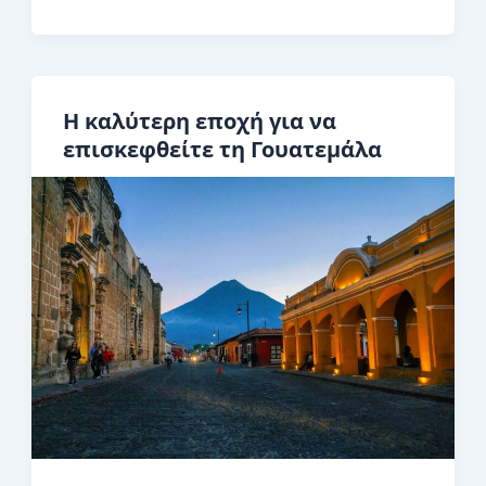
Magical
Chicken
Buses
στη
Η καλύτερη εποχή για να
Γουατεμάλα
επισκεφθείτε τη Γουατεμάλα