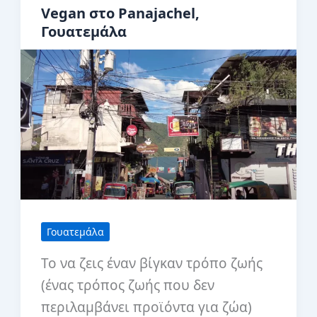
επίσκεψη
Vegan στο Panajachel,
στη
Γουατεμάλα
Γουατεμάλα
Γουατεμάλα
Το να ζεις έναν βίγκαν τρόπο ζωής
(ένας τρόπος ζωής που δεν
περιλαμβάνει προϊόντα για ζώα)