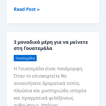
Τα
Read Post »
7
καλύτερα
μέρη
για
3 μοναδικά μέρη για να μείνετε
διαμονή
στη Γουατεμάλα
στην
Γουατεμάλα
Αντίγκουα
Γουατεμάλα
Η Γουατεμάλα είναι πανέμορφη.
Όταν το επισκεφτείτε θα
συναντήσετε δραματικά τοπία,
πλούσια και μυστηριώδη ιστορία
και πραγματικά φιλόξενους
ανθρώπους. Υπάρχει