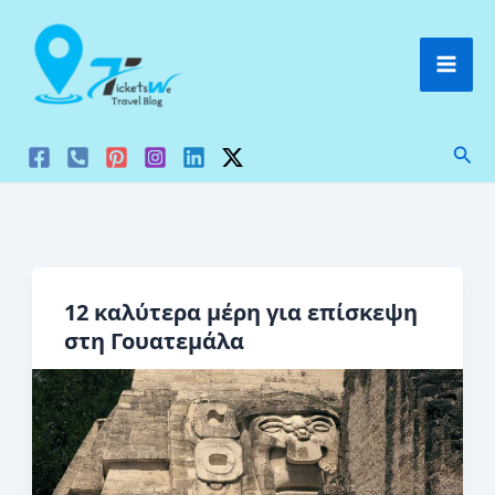
Μετάβαση
στο
περιεχόμενο
Ανα
12 καλύτερα μέρη για επίσκεψη
στη Γουατεμάλα