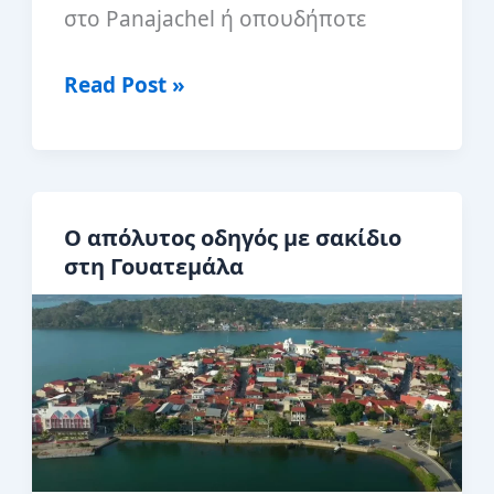
στο Panajachel ή οπουδήποτε
Vegan
Read Post »
στο
Panajachel,
Γουατεμάλα
Ο απόλυτος οδηγός με σακίδιο
στη Γουατεμάλα