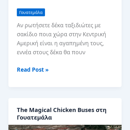
Γουατεμάλα
Αν ρωτήσετε δέκα ταξιδιώτες με
σακίδιο ποια χώρα στην Κεντρική
Αμερική είναι η αγαπημένη τους,
εννέα στους δέκα θα πουν
Ο
Read Post »
απόλυτος
οδηγός
με
σακίδιο
The Magical Chicken Buses στη
στη
Γουατεμάλα
Γουατεμάλα