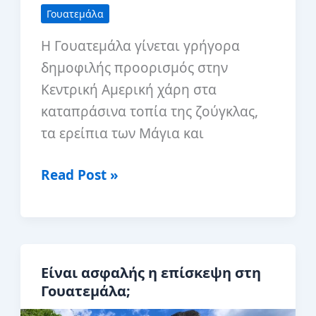
Γουατεμάλα
Η Γουατεμάλα γίνεται γρήγορα
δημοφιλής προορισμός στην
Κεντρική Αμερική χάρη στα
καταπράσινα τοπία της ζούγκλας,
τα ερείπια των Μάγια και
Η
Read Post »
καλύτερη
εποχή
για
να
Είναι ασφαλής η επίσκεψη στη
επισκεφθείτε
Γουατεμάλα;
τη