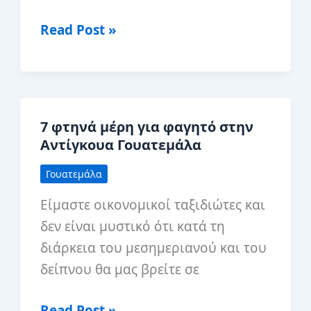
15
Read Post »
καλύτερα
Airbnbs
στην
Αντίγκουα,
7 φτηνά μέρη για φαγητό στην
Γουατεμάλα
Αντίγκουα Γουατεμάλα
Γουατεμάλα
Είμαστε οικονομικοί ταξιδιώτες και
δεν είναι μυστικό ότι κατά τη
διάρκεια του μεσημεριανού και του
δείπνου θα μας βρείτε σε
7
Read Post »