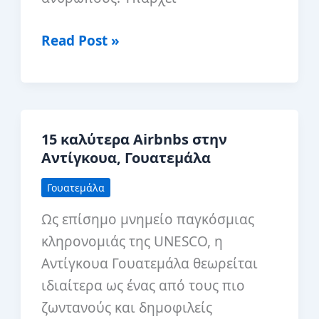
3
Read Post »
μοναδικά
μέρη
για
να
15 καλύτερα Airbnbs στην
μείνετε
Αντίγκουα, Γουατεμάλα
στη
Γουατεμάλα
Γουατεμάλα
Ως επίσημο μνημείο παγκόσμιας
κληρονομιάς της UNESCO, η
Αντίγκουα Γουατεμάλα θεωρείται
ιδιαίτερα ως ένας από τους πιο
ζωντανούς και δημοφιλείς