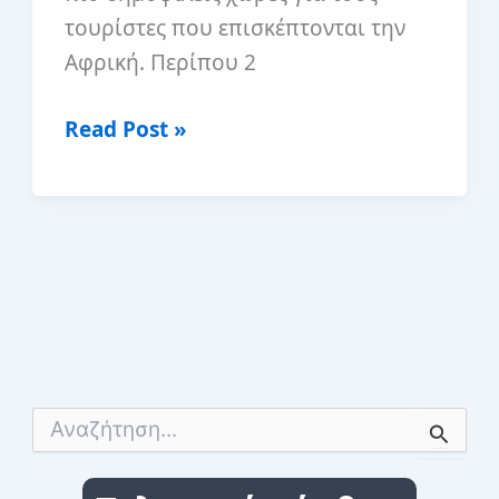
τουρίστες που επισκέπτονται την
Αφρική. Περίπου 2
Είναι
Read Post »
η
Κένυα
ασφαλής
για
επίσκεψη
;
Α
ν
α
ζ