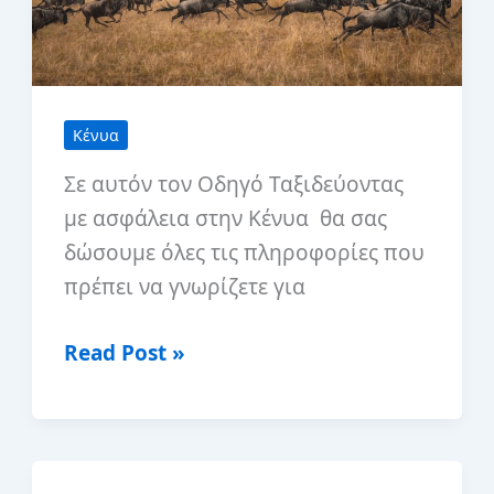
Κένυα
Σε αυτόν τον Οδηγό Ταξιδεύοντας
με ασφάλεια στην Κένυα θα σας
δώσουμε όλες τις πληροφορίες που
πρέπει να γνωρίζετε για
Ταξιδεύοντας
Read Post »
με
ασφάλεια
στην
Κένυα