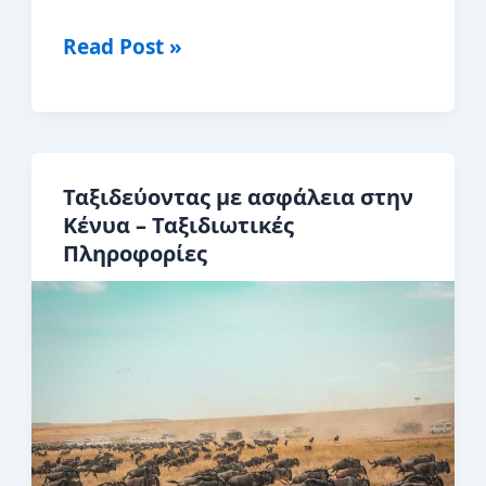
Έγγραφα
Read Post »
για
μετάβαση
στην
Κένυα
Ταξιδεύοντας με ασφάλεια στην
–
Κένυα – Ταξιδιωτικές
Οδηγός
Πληροφορίες