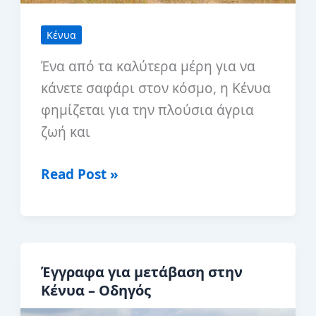
Κένυα
Ένα από τα καλύτερα μέρη για να
κάνετε σαφάρι στον κόσμο, η Κένυα
φημίζεται για την πλούσια άγρια ​​
ζωή και
Κένυα
Read Post »
17
κορυφαία
αξιοθέατα
και
Έγγραφα για μετάβαση στην
μέρη
Κένυα – Οδηγός
για