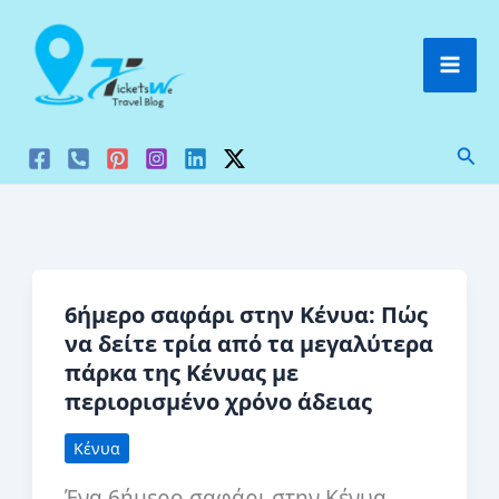
Μετάβαση
στο
περιεχόμενο
Ανα
6ήμερο σαφάρι στην Κένυα: Πώς
να δείτε τρία από τα μεγαλύτερα
πάρκα της Κένυας με
περιορισμένο χρόνο άδειας
Κένυα
Ένα 6ήμερο σαφάρι στην Κένυα