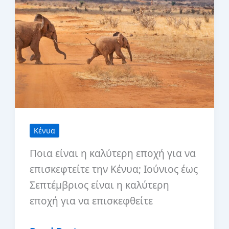
τα
μεγαλύτερα
πάρκα
της
Κένυας
με
περιορισμένο
χρόνο
Κένυα
άδειας
Ποια είναι η καλύτερη εποχή για να
επισκεφτείτε την Κένυα; Ιούνιος έως
Σεπτέμβριος είναι η καλύτερη
εποχή για να επισκεφθείτε