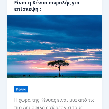
Είναι η Κένυα ασφαλής για
–
επίσκεψη ;
Ταξιδιωτικές
Πληροφορίες
Κένυα
Η χώρα της Κένυας είναι μια από τις
πιο δημοφιλείς χώρες για τους