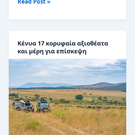
Οι
Read Post »
καλύτερες,
φθηνότερες
και
χειρότερες
Κένυα 17 κορυφαία αξιοθέατα
στιγμές
και μέρη για επίσκεψη
για
να
επισκεφθείτε
την
Κένυα