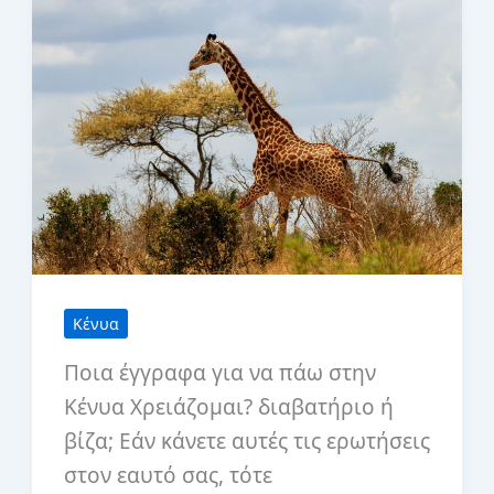
επίσκεψη
Κένυα
Ποια έγγραφα για να πάω στην
Κένυα Χρειάζομαι? διαβατήριο ή
βίζα; Εάν κάνετε αυτές τις ερωτήσεις
στον εαυτό σας, τότε