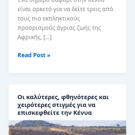
είναι αρκετό για να δείτε τρεις από
τους πιο εκπληκτικούς
προορισμούς άγριας ζωής της
Αφρικής, […]
6ήμερο
Read Post »
σαφάρι
στην
Κένυα:
Πώς
Οι καλύτερες, φθηνότερες και
να
χειρότερες στιγμές για να
δείτε
επισκεφθείτε την Κένυα
τρία
από