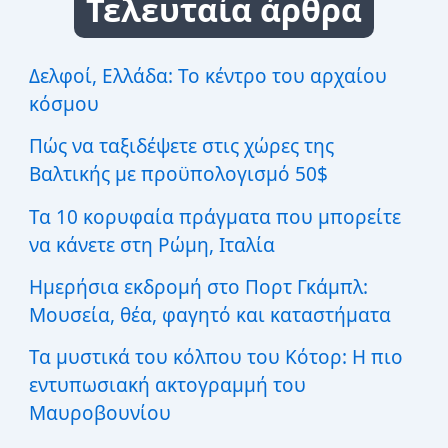
Τελευταία άρθρα
ή
τ
η
σ
Δελφοί, Ελλάδα: Το κέντρο του αρχαίου
η
κόσμου
γ
ι
Πώς να ταξιδέψετε στις χώρες της
α
:
Βαλτικής με προϋπολογισμό 50$
Τα 10 κορυφαία πράγματα που μπορείτε
να κάνετε στη Ρώμη, Ιταλία
Ημερήσια εκδρομή στο Πορτ Γκάμπλ:
Μουσεία, θέα, φαγητό και καταστήματα
Τα μυστικά του κόλπου του Κότορ: Η πιο
εντυπωσιακή ακτογραμμή του
Μαυροβουνίου