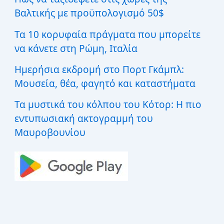
:
Βαλτικής με προϋπολογισμό 50$
Τα 10 κορυφαία πράγματα που μπορείτε
να κάνετε στη Ρώμη, Ιταλία
Ημερήσια εκδρομή στο Πορτ Γκάμπλ:
Μουσεία, θέα, φαγητό και καταστήματα
Τα μυστικά του κόλπου του Κότορ: Η πιο
εντυπωσιακή ακτογραμμή του
Μαυροβουνίου